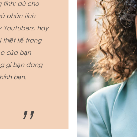
 tính; dù cho
hà phân tích
 YouTubers, hãy
thiết kế trang
ạo của bạn
ng gì bạn đang
hính bạn.