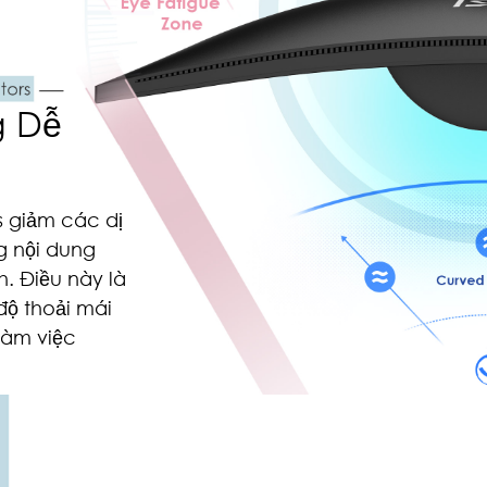
g Dễ
 giảm các dị
g nội dung
h. Điều này là
độ thoải mái
 làm việc