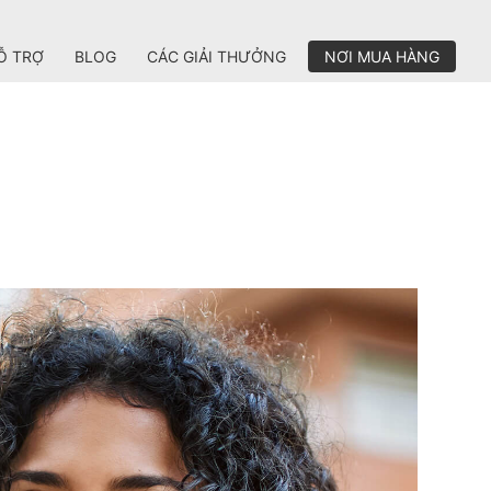
Ỗ TRỢ
BLOG
CÁC GIẢI THƯỞNG
NƠI MUA HÀNG