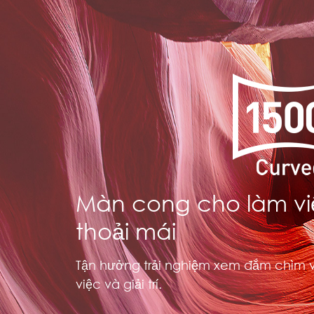
Màn cong cho làm việ
thoải mái
Tận hưởng trải nghiệm xem đắm chìm 
việc và giải trí.