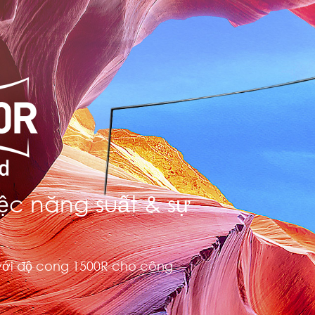
c năng suất & sự
với độ cong 1500R cho công