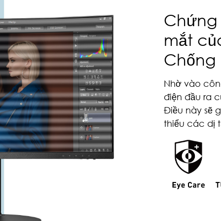
Chứng 
mắt củ
Chống 
Nhờ vào côn
điện đầu ra 
Điều này sẽ 
thiểu các dị 