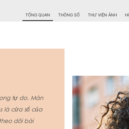
TỔNG QUAN
THÔNG SỐ
THƯ VIỆN ẢNH
H
rong tự do. Màn
 là cửa sổ của
theo dõi bài