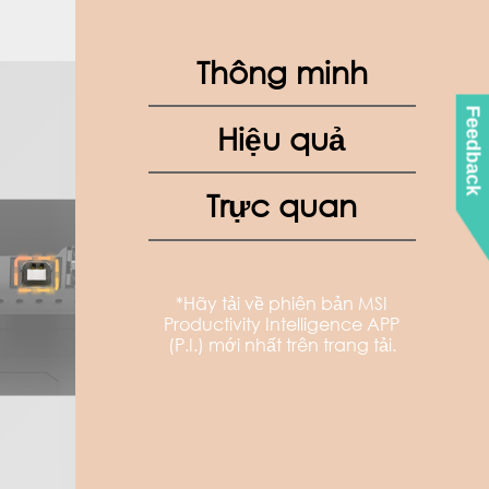
Thông minh
Feedback
Hiệu quả
Trực quan
*Hãy tải về phiên bản MSI
Productivity Intelligence APP
(P.I.) mới nhất trên trang tải.