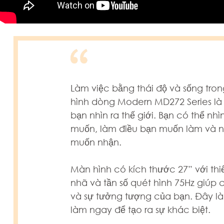
Làm việc bằng thái độ và sống tro
hình dòng Modern MD272 Series là
bạn nhìn ra thế giới. Bạn có thể nhì
muốn, làm điều bạn muốn làm và n
muốn nhận.
Màn hình có kích thước 27” với thiế
nhã và tần số quét hình 75Hz giúp 
và sự tưởng tượng của bạn. Đây là
làm ngay để tạo ra sự khác biệt.