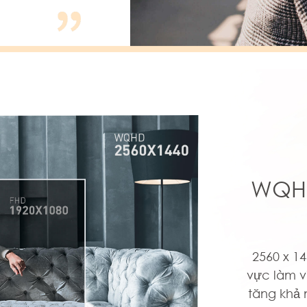
WQHD
2560 x 1
vực làm v
tăng khả 