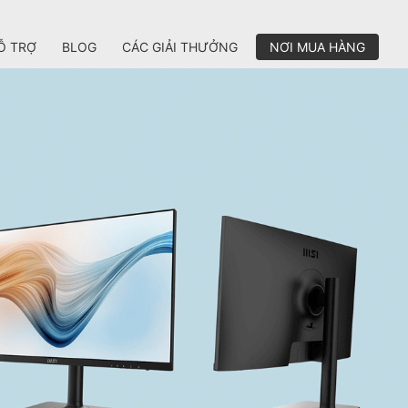
Ỗ TRỢ
BLOG
CÁC GIẢI THƯỞNG
NƠI MUA HÀNG