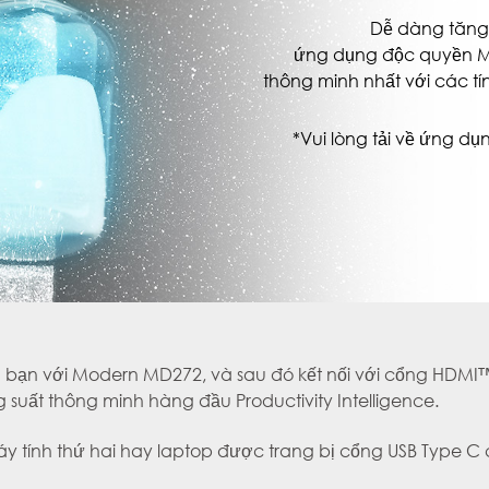
Dễ dàng tăng 
ứng dụng độc quyền MSI
thông minh nhất với các t
*Vui lòng tải về ứng dụng
của bạn với Modern MD272, và sau đó kết nối với cổng HDMI
uất thông minh hàng đầu Productivity Intelligence.
áy tính thứ hai hay laptop được trang bị cổng USB Type C