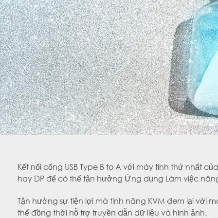
Kết nối cổng USB Type B to A với máy tính thứ nhất 
hay DP để có thể tận hưởng Ứng dụng Làm việc năng s
Tận hưởng sự tiện lợi mà tính năng KVM đem lại với m
thể đồng thời hỗ trợ truyền dẫn dữ liệu và hình ảnh.