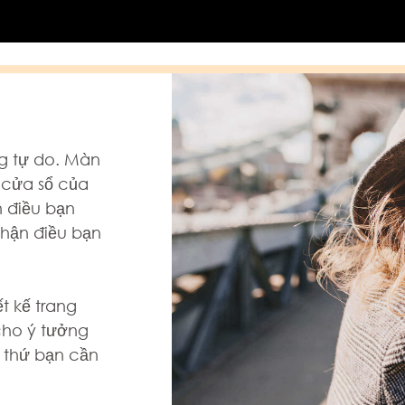
ng tự do. Màn
 cửa sổ của
n điều bạn
hận điều bạn
t kế trang
cho ý tưởng
 thứ bạn cần