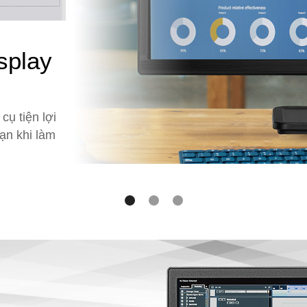
 độc quyền Display Kit – Điề
độ màu
n theo sở thích của riêng bạn hoặc Display Kit MSI giú
p đó cho bạn, bao gồm chơi game, xem phim hoặc chế 