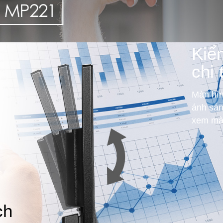
Kiể
chi 
Màn hìn
ánh sán
xem màn
ch