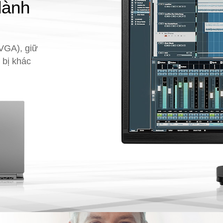
 dành
VGA), giữ
t bị khác