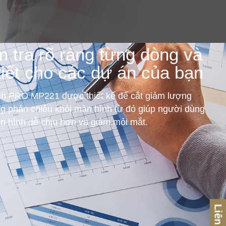
m tra rõ ràng từng dòng và
tiết cho các dự án của bạn
h PRO MP221 được thiết kế để cắt giảm lượng
g phản chiếu khỏi màn hình từ đó giúp người dùng
 hình dễ chịu hơn và giảm mỏi mắt.
Liên hệ