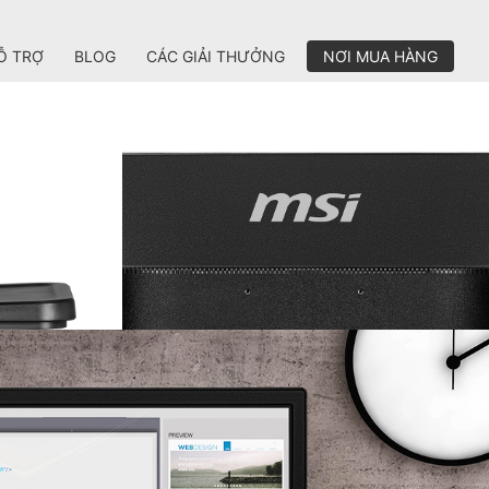
Ỗ TRỢ
BLOG
CÁC GIẢI THƯỞNG
NƠI MUA HÀNG