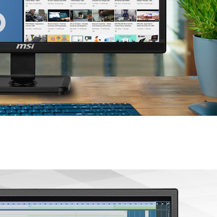
u chỉnh chế
p bạn thiết lập các chế
độ bảo vệ mắt.