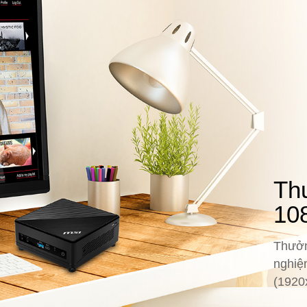
Th
10
Thưởn
nghiệ
(1920