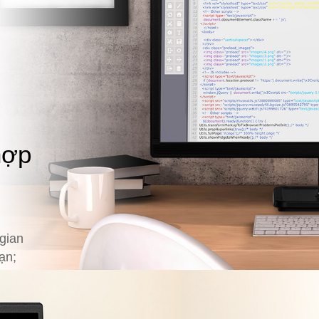
hợp
gian
ạn;