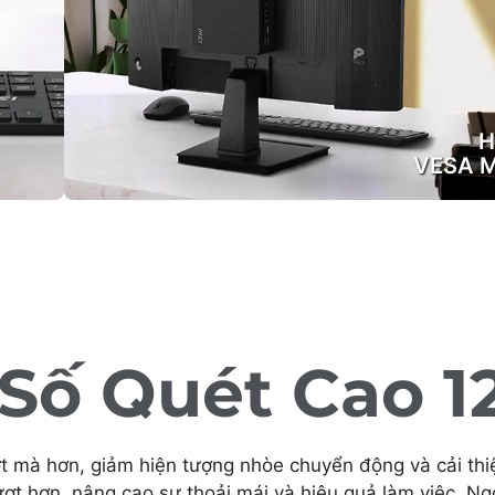
H
VESA 
 Số Quét Cao 1
 mà hơn, giảm hiện tượng nhòe chuyển động và cải thiệ
ợt hơn, nâng cao sự thoải mái và hiệu quả làm việc. Ng