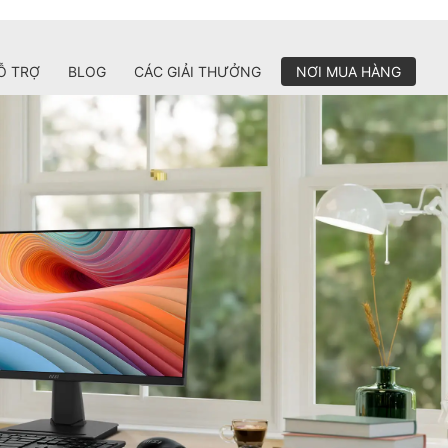
Ỗ TRỢ
BLOG
CÁC GIẢI THƯỞNG
NƠI MUA HÀNG