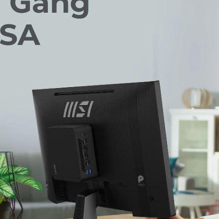
n Gàng
ESA