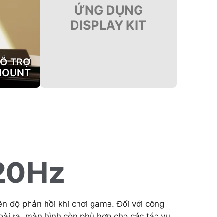
ỨNG DỤNG
DISPLAY KIT
Ỗ TRỢ
MOUNT
20Hz
n độ phản hồi khi chơi game. Đối với công
oài ra, màn hình còn phù hợp cho các tác vụ