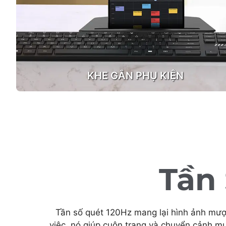
KHE GẮN PHỤ KIỆN
Tần
Tần số quét 120Hz mang lại hình ảnh mượt
việc, nó giúp cuộn trang và chuyển cảnh mư