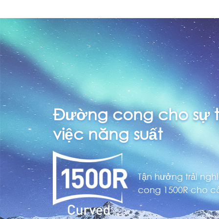
Đường cong cho sự t
việc năng suất
Tận hưởng trải ngh
cong 1500R cho công