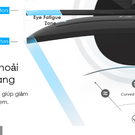
hoải
àng
rí giúp giảm
xem.