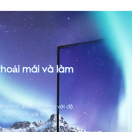
hoải mái và làm
iệm hình ảnh ấn tượng với độ
 việc và giải trí.