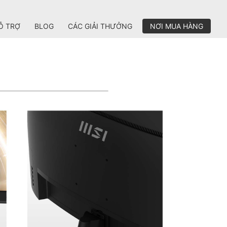
Ỗ TRỢ
BLOG
CÁC GIẢI THƯỞNG
NƠI MUA HÀNG