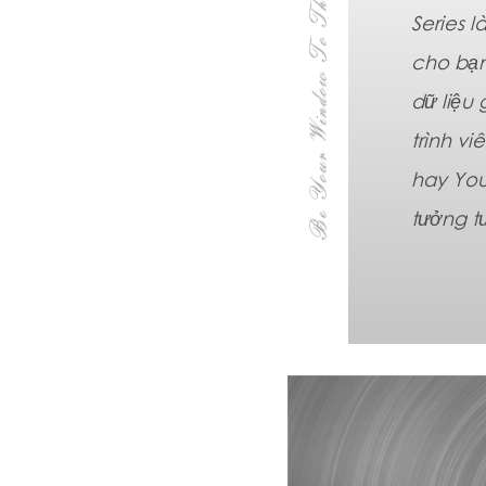
Series l
cho bạn
dữ liệu
trình v
hay You
tưởng t