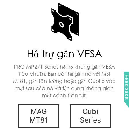
Hỗ trợ gắn VESA
PRO MP271 Series hỗ trợ khung gắn VESA
tiêu chuẩn. Bạn có thể gắn nó với MSI
Feedbac
MT81, gắn lên tường hoặc gắn Cubi 5 vào
mặt sau của nó và tận dụng không gian
một cách tốt nhất.
MAG
Cubi
MT81
Series