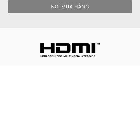
NƠI MUA HÀNG
All images and descriptions are for illustrative purposes only.
Visual representation of the products may not be perfectly
accurate. Product specification, functions and appearance may
vary by models and differ from country to country . All
specifications are subject to change without notice. Please
consult the product specifications page for full
details.Although we endeavor to present the most precise and
comprehensive information at the time of publication, a small
number of items may contain typography or photography
errors. Products may not be available in all markets. We
recommend you to check with your local supplier for exact
offers.
Các thuật ngữ HDMI™, HDMI™ High-Definition Multimedia
Interface, Nhận diện thương mại HDMI™ và Logo HDMI™ là các
nhãn hiệu thương mại hoặc nhãn hiệu thương mại đã đăng ký