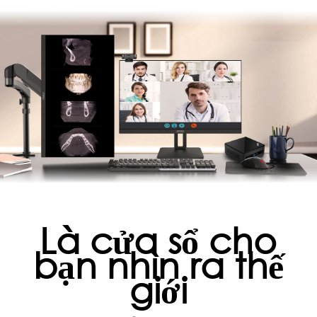
Là cửa sổ cho
bạn nhìn ra thế
giới