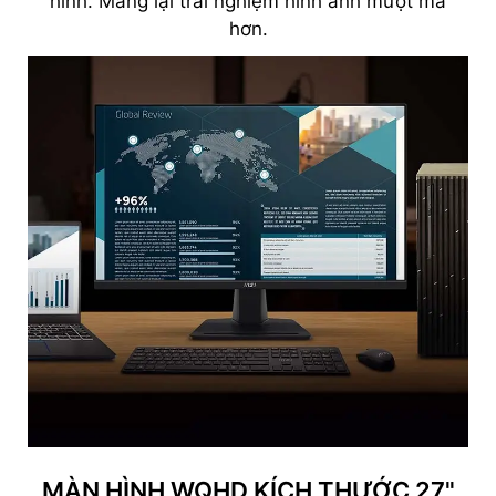
hình. Mang lại trải nghiệm hình ảnh mượt mà
hơn.
MÀN HÌNH WQHD KÍCH THƯỚC 27"