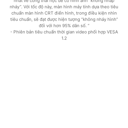
nhất về công thái học để có hình ảnh “không nhấp
nháy”. Với tốc độ này, màn hình máy tính dựa theo tiêu
chuẩn màn hình CRT điển hình, trong điều kiện nhìn
tiêu chuẩn, sẽ đạt được hiện tượng “không nháy hình”
đối với hơn 95% dân số. “
- Phiên bản tiêu chuẩn thời gian video phối hợp VESA
1.2