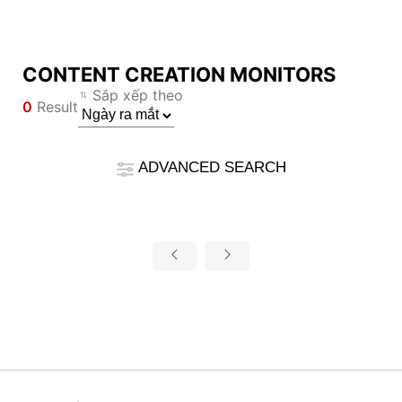
CONTENT CREATION MONITORS
Compare Result
Sắp xếp theo
0
Result
*
Các điểm khác biệt được tô bằng màu đỏ
Filter
Filter
Quay lại
ADVANCED SEARCH
{{feature}}
Clear All
Thử lại
{{thistitle1[key] || title[key]}}
{{item}}