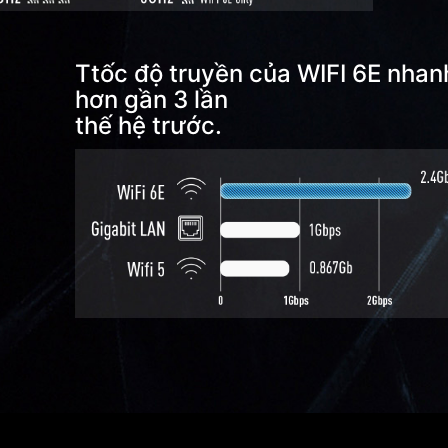
HDMI™ out (1.4)
Ttốc độ truyền của WIFI 6E nhan
PS/2, USB 2.0 Type A *2
hơn gần 3 lần
thế hệ trước.