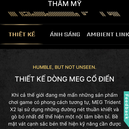
THẨM MỸ
THIÊT KẾ
ÁNH SÁNG
AMBIENT LIN
HUMBLE, BUT NOT UNSEEN.
THẮP SÁNG DÀN MÁY CỦA BẠN
THIẾT KẾ DÒNG MEG CỔ ĐIỂN
Tùy chỉnh MEG Trident X2 của bạn với Mystic
Light. Chỉ cần chọn bất kỳ màu nào có sẵn từ
Khi cả thế giới đang mê mẩn những sản phẩm
Feedbac
bảng màu và thiết kế Hiệu ứng LED của riêng
chơi game có phong cách tương tự, MEG Trident
bạn.
X2 lại sử dụng những đường nét thuần khiết và
gò bó nhất để thể hiện một nội tâm bền bỉ. Bề
mặt vát cạnh sắc bén thể hiện kỹ năng cần được