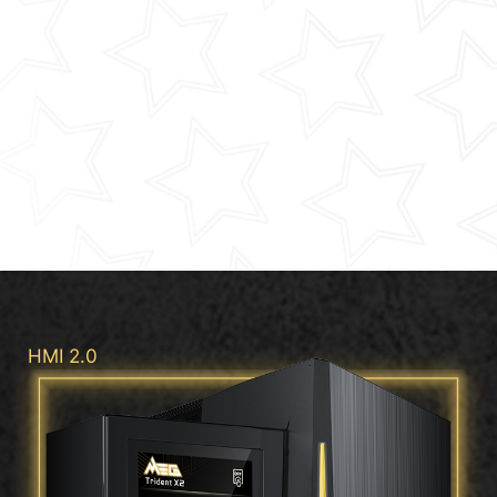
HMI 2.0