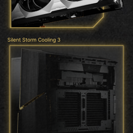
Silent Storm Cooling 3