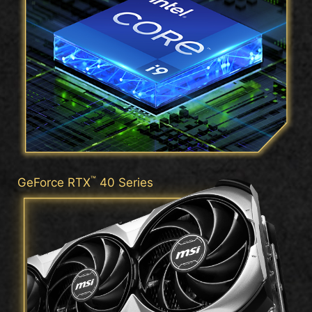
™
GeForce RTX
40 Series