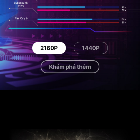
2160P
1440P
Khám phá thêm