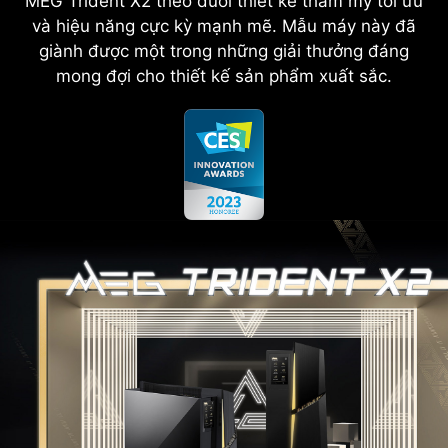
MEG Trident X2 theo đuổi thiết kế thẩm mỹ tối ưu
và hiệu năng cực kỳ mạnh mẽ. Mẫu máy này đã
giành được một trong những giải thưởng đáng
mong đợi cho thiết kế sản phẩm xuất sắc.