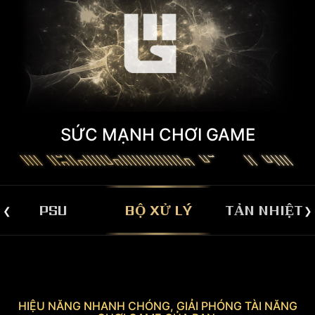
SỨC MẠNH CHƠI GAME
PSU
BỘ XỬ LÝ
TẢN NHIỆT
DDR5 CHO HỎA LỰC MẠNH NHẤT
TỐC ĐỘ VÔ ĐỐI
HIỆU NĂNG NHANH CHÓNG, GIẢI PHÓNG TÀI NĂNG
Máy tính để bàn chơi game MSI hỗ trợ các mô-