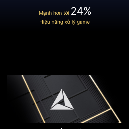
24%
12VHPWR
Mạnh hơn tới
Hiệu năng xử lý game