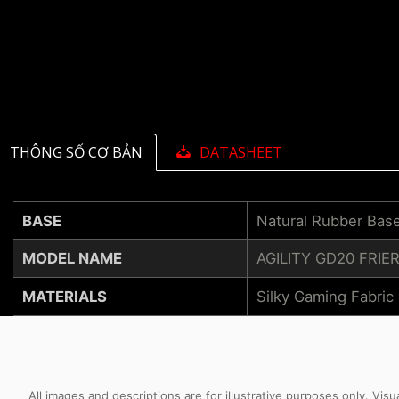
THÔNG SỐ CƠ BẢN
DATASHEET
BASE
Natural Rubber Bas
MODEL NAME
AGILITY GD20 FRIE
MATERIALS
Silky Gaming Fabric
All images and descriptions are for illustrative purposes only. Vi