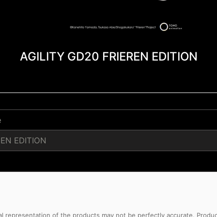
AGILITY GD20 FRIEREN EDITION
e
REN EDITION
sual representation of the products may not be perfectly accurate. Prod