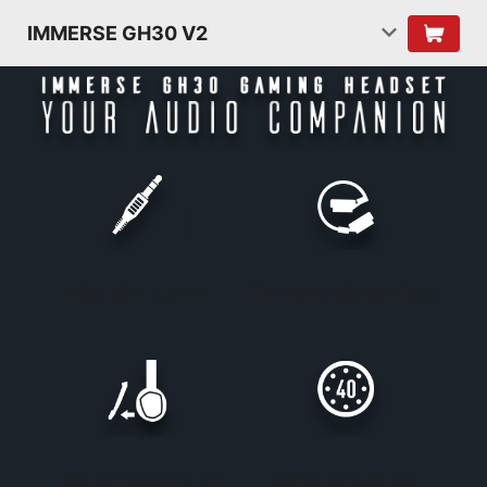
IMMERSE GH30 V2
Đầu cắm 3.5mm
Tai nghe xếp lại được
Mic có thể tháo rời
Màng loa cỡ lớn