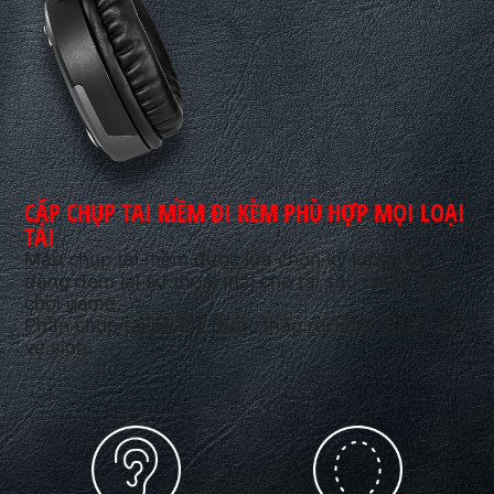
CẶP CHỤP TAI MỀM ĐI KÈM PHÙ HỢP MỌI LOẠI
TAI
Mẫu chụp tai mềm được lựa chọn kỹ lưỡng dễ
dàng đem lại sự thoải mái cho tai sau nhiều giờ
chơi game.
Phần chụp tai có thể được tháo rời khỏi GH30 để
vệ sinh.