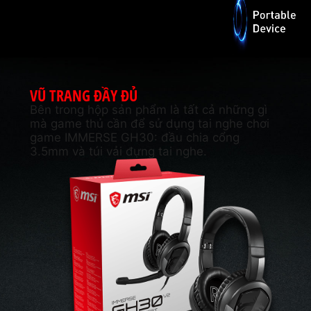
VŨ TRANG ĐẦY ĐỦ
Bên trong hộp sản phẩm là tất cả những gì
mà game thủ cần để sử dụng tai nghe chơi
game IMMERSE GH30: đầu chia cổng
3.5mm và túi vải đựng tai nghe.