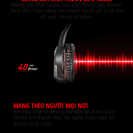
Màng loa chất lượng cao kích thước lớn 40mm
đem đến hiệu năng âm thanh tuyệt vời ở cả tần
số cao, trung và trầm.
MANG THEO NGƯỜI MỌI NƠI
Kết cấu nhẹ và khung tai gấp lại được biến
GH30 trở thành mẫu tai nghe hoàn hảo sử
dụng hàng ngày.