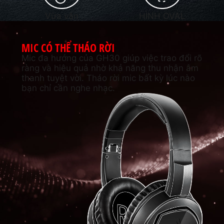
Vừa vặn
HÌNH OVAL
MIC CÓ THỂ THÁO RỜI
Mic đa hướng của GH30 giúp việc trao đổi rõ
ràng và hiệu quả nhờ khả năng thu nhận âm
thanh tuyệt vời. Tháo rời mic bất kỳ lúc nào
bạn chỉ cần nghe nhạc.