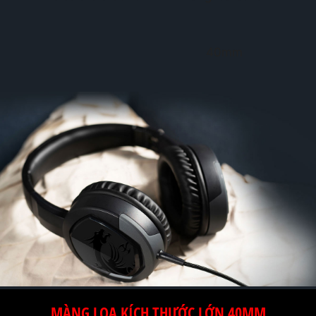
40mm
MÀNG LOA KÍCH THƯỚC LỚN 40MM