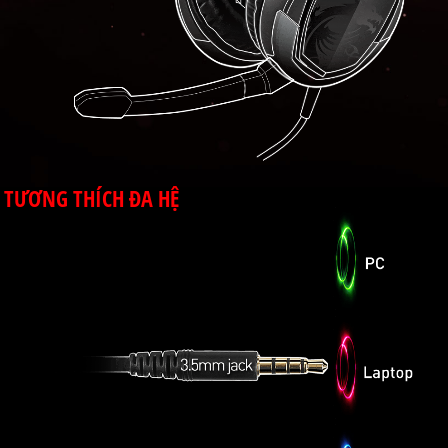
TƯƠNG THÍCH ĐA HỆ
Sử dụng dắc cắm 3.5mm giúp GH30 tương thích
với PC, laptop và các thiết bị di động có cổng
3.5mm.