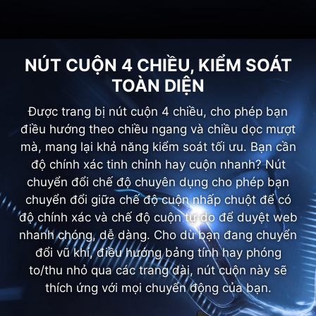
NÚT CUỘN 4 CHIỀU, KIỂM SOÁT
TOÀN DIỆN
Được trang bị nút cuộn 4 chiều, cho phép bạn
điều hướng theo chiều ngang và chiều dọc mượt
mà, mang lại khả năng kiểm soát tối ưu. Bạn cần
độ chính xác tinh chỉnh hay cuộn nhanh? Nút
chuyển đổi chế độ chuyên dụng cho phép bạn
chuyển đổi giữa chế độ cuộn nhấp chuột để có
độ chính xác và chế độ cuộn tự do để duyệt web
nhanh chóng, dễ dàng. Cho dù bạn đang chuyển
đổi vũ khí, điều hướng bảng tính hay phóng
to/thu nhỏ qua các trang dài, nút cuộn này sẽ
thích ứng với mọi chuyển động của bạn.