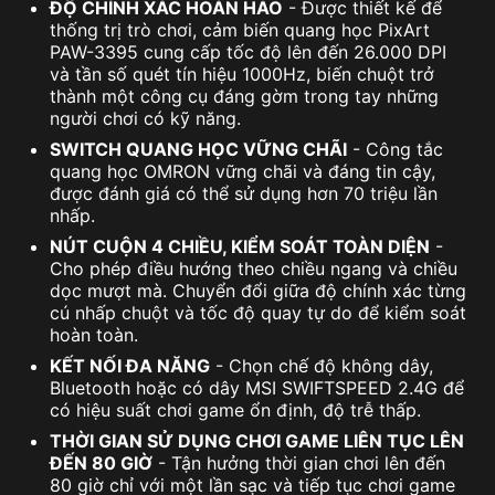
ĐỘ CHÍNH XÁC HOÀN HẢO
- Được thiết kế để
thống trị trò chơi, cảm biến quang học PixArt
PAW-3395 cung cấp tốc độ lên đến 26.000 DPI
và tần số quét tín hiệu 1000Hz, biến chuột trở
thành một công cụ đáng gờm trong tay những
người chơi có kỹ năng.
SWITCH QUANG HỌC VỮNG CHÃI
- Công tắc
quang học OMRON vững chãi và đáng tin cậy,
được đánh giá có thể sử dụng hơn 70 triệu lần
nhấp.
NÚT CUỘN 4 CHIỀU, KIỂM SOÁT TOÀN DIỆN
-
Cho phép điều hướng theo chiều ngang và chiều
dọc mượt mà. Chuyển đổi giữa độ chính xác từng
cú nhấp chuột và tốc độ quay tự do để kiểm soát
hoàn toàn.
KẾT NỐI ĐA NĂNG
- Chọn chế độ không dây,
Bluetooth hoặc có dây MSI SWIFTSPEED 2.4G để
có hiệu suất chơi game ổn định, độ trễ thấp.
THỜI GIAN SỬ DỤNG CHƠI GAME LIÊN TỤC LÊN
ĐẾN 80 GIỜ
- Tận hưởng thời gian chơi lên đến
80 giờ chỉ với một lần sạc và tiếp tục chơi game