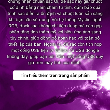
chứng nhận chuẩn sạc Qi, đế sạc này giữ chuột
cố định bằng nam châm từ tính, đảm bảo quá
trình sạc diễn ra ổn định và chuột luôn sẵn sàng
khi bạn cần sử dụng. Với hệ thống Mystic Light
RGB, dock sạc không chỉ tiện dụng mà còn góp
phần tăng tính thẩm mỹ với hiệu ứng ánh sáng
tùy chỉnh, giúp đồng bộ hoàn hảo với toàn bộ
thiết lập của bạn. Ngoài ra, đế sạc còn tích hợp
một cổng USB tiện lợi để lưu trữ USB dongle
không dây, giúp bạn tiết kiệm một cổng USB quý
giá trên máy tính của mình.
Tìm hiểu thêm trên trang sản phẩm