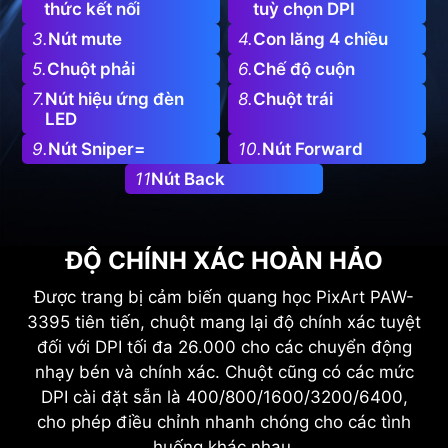
thức kết nối
tuỳ chọn DPI
3.
Nút mute
4.
Con lăng 4 chiều
5.
Chuột phải
6.
Chế độ cuộn
7.
Nút hiệu ứng đèn
8.
Chuột trái
LED
9.
Nút Sniper=
10.
Nút Forward
11
Nút Back
ĐỘ CHÍNH XÁC HOÀN HẢO
Được trang bị cảm biến quang học PixArt PAW-
3395 tiên tiến, chuột mang lại độ chính xác tuyệt
đối với DPI tối đa 26.000 cho các chuyển động
nhạy bén và chính xác. Chuột cũng có các mức
DPI cài đặt sẵn là 400/800/1600/3200/6400,
cho phép điều chỉnh nhanh chóng cho các tình
huống khác nhau.