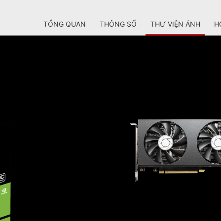
TỔNG QUAN
THÔNG SỐ
THƯ VIỆN ẢNH
H