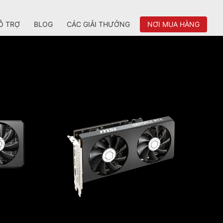
Ỗ TRỢ
BLOG
CÁC GIẢI THƯỞNG
NƠI MUA HÀNG