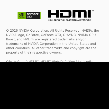
© 2026 NVIDIA Corporation. All Rights Reserved. NVIDIA, the
NVIDIA logo, GeForce, GeForce GTX, G-SYNC, NVIDIA GPU
Boost, and NVLink are registered trademarks and/or
trademarks of NVIDIA Corporation in the United States and
other countries. All other trademarks and copyright are the
property of their respective owners.
Các thuật ngữ HDMI™, HDMI™ High-Definition Multimedia
Interface, Nhận diện thương mại HDMI™ và Logo HDMI™ là các
nhãn hiệu thương mại hoặc nhãn hiệu thương mại đã đăng ký
của HDMI™ Licensing Administrator, Inc.
All images and descriptions are for illustrative purposes only.
Visual representation of the products may not be perfectly
accurate. Product specification, functions and appearance may
vary by models and differ from country to country . All
specifications are subject to change without notice. Please
consult the product specifications page for full