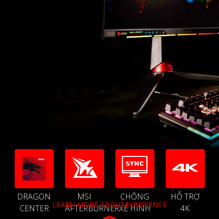
DRAGON
MSI
CHỐNG
HỖ TRỢ
LEARN MORE ABOUTEXPERIENCE
CENTER
AFTERBURNER
XÉ HÌNH
4K