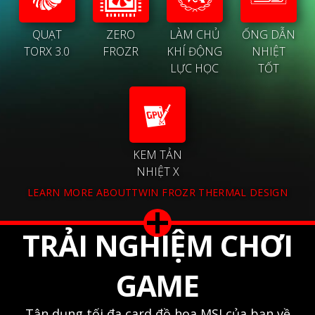
QUẠT
ZERO
LÀM CHỦ
ỐNG DẪN
TORX 3.0
FROZR
KHÍ ĐỘNG
NHIỆT
LỰC HỌC
TỐT
KEM TẢN
NHIỆT X
LEARN MORE ABOUTTWIN FROZR THERMAL DESIGN
TRẢI NGHIỆM CHƠI
GAME
Tận dụng tối đa card đồ họa MSI của bạn về