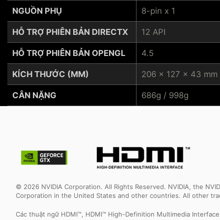
NGUỒN PHỤ
8-pin x 1
HỖ TRỢ PHIÊN BẢN DIRECTX
12 API
HỖ TRỢ PHIÊN BẢN OPENGL
4.5
KÍCH THƯỚC (MM)
206 x 127 x 43 mm
CÂN NẶNG
686g / 998g
© 2026 NVIDIA Corporation. All Rights Reserved. NVIDIA, the NV
Corporation in the United States and other countries. All other t
Các thuật ngữ HDMI™, HDMI™ High-Definition Multimedia Interfac