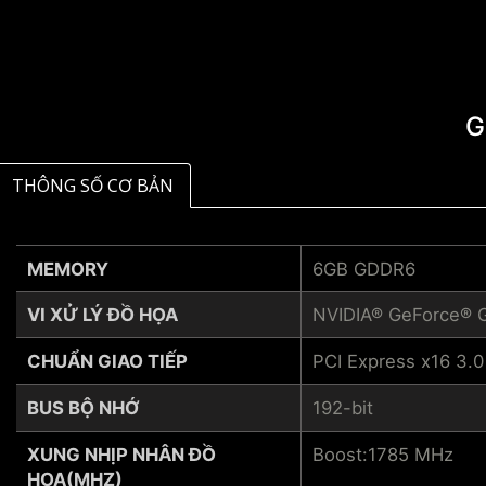
G
THÔNG SỐ CƠ BẢN
MEMORY
6GB GDDR6
VI XỬ LÝ ĐỒ HỌA
NVIDIA® GeForce® 
CHUẨN GIAO TIẾP
PCI Express x16 3.0
BUS BỘ NHỚ
192-bit
XUNG NHỊP NHÂN ĐỒ
Boost:1785 MHz
HỌA(MHZ)