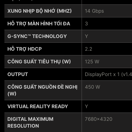
XUNG NHỊP BỘ NHỚ (MHZ)
14 Gbps
HỖ TRỢ MÀN HÌNH TỐI ĐA
3
G-SYNC™ TECHNOLOGY
Y
HỖ TRỢ HDCP
2.2
CÔNG SUẤT TIÊU THỤ (W)
125 W
OUTPUT
DisplayPort x 1 (v1.
CÔNG SUẤT NGUỒN ĐỀ NGHỊ
450 W
(W)
VIRTUAL REALITY READY
Y
DIGITAL MAXIMUM
7680x4320
RESOLUTION