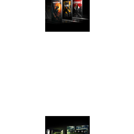
HIỆU NĂNG
TUYỆT VỜI
Hiệu năng có thể
ngang với với
GeForce® GTX
1070 trên các trò
chơi mới nhất với
GeForce GTX 1660
Ti và 1660.