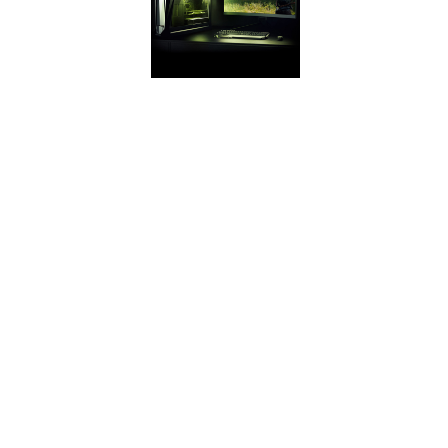
GEFORCE
EXPERIENCE
Chụp và chia sẻ
video, ảnh chụp từ
màn hình và
livestream với bạn
bè. Giữ trình điều
khiển GeForce của
bạn luôn luôn được
cập nhật. Và tối ưu
hóa cài đặt trò chơi
của bạn. GeForce
Experience ™ cho