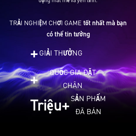
TRẢI NGHIỆM CHƠI GAME
tốt nhất mà bạn
có thể tin tưởng
+
GIẢI THƯỞNG
QUỐC GIA ĐẶT
+
CHÂN
SẢN PHẨM
Triệu+
ĐÃ BÁN