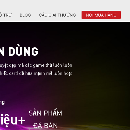
Ỗ TRỢ
BLOG
CÁC GIẢI THƯỞNG
NƠI MUA HÀNG
N DÙNG
tuyệt đẹp mà các game thủ luôn luôn
 chiếc card đồ họa mạnh mẽ luôn hoạt
ng
SẢN PHẨM
riệu+
ĐÃ BÁN