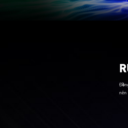
R
Đồng
nên 