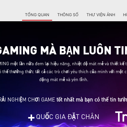
TỔNG QUAN
THÔNG SỐ
THƯ VIỆN ẢNH
H
GAMING MÀ BẠN LUÔN TI
ING một lần nữa đem lại hiệu năng, nhiệt độ mát mẻ và thiết kế 
ó thể thưởng thức tất cả các trò chơi yêu thích của mình với một
động mát mẻ và yên tĩnh.
RẢI NGHIỆM CHƠI GAME
tốt nhất mà bạn có thể tin tưở
+
T
QUỐC GIA ĐẶT CHÂN