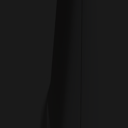
ĐIÊU KHẮC HOÀN HẢO
Được xây dựng dựa trên các card đồ hoạ thắng giải trong
suốt hai thập kỷ, đây là thời khắc mà thiết kế vượt qua
chuẩn mực chơi game thông thường. Một triết lý thiết kế
hình thành mở đường cho một dòng sản phẩm cao cấp.