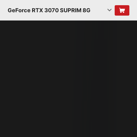
GeForce RTX 3070 SUPRIM 8G
KIẾN TRÚC NVIDIA
AMPERE
THẾ HỆ 2
RT CORES
2X THÔNG LƯỢNG DỮ LIỆU