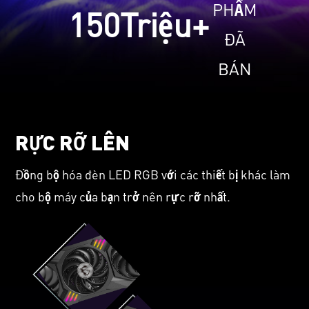
PHẨM
150
Triệu+
ĐÃ
BÁN
RỰC RỠ LÊN
Đồng bộ hóa đèn LED RGB với các thiết bị khác làm
cho bộ máy của bạn trở nên rực rỡ nhất.