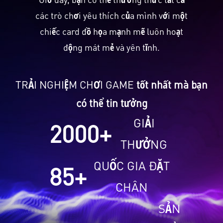
các trò chơi yêu thích của mình với một
chiếc card đồ họa mạnh mẽ luôn hoạt
động mát mẻ và yên tĩnh.
TRẢI NGHIỆM CHƠI GAME
tốt nhất mà bạn
có thể tin tưởng
GIẢI
2000
+
THƯỞNG
QUỐC GIA ĐẶT
85
+
CHÂN
SẢN