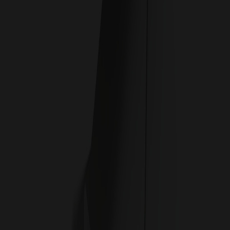
ĐIÊU KHẮC HOÀN HẢO
Được xây dựng dựa trên các card đồ hoạ thắng giải trong
suốt hai thập kỷ, đây là thời khắc mà thiết kế vượt qua
chuẩn mực chơi game thông thường. Một triết lý thiết kế
hình thành mở đường cho một dòng sản phẩm cao cấp.