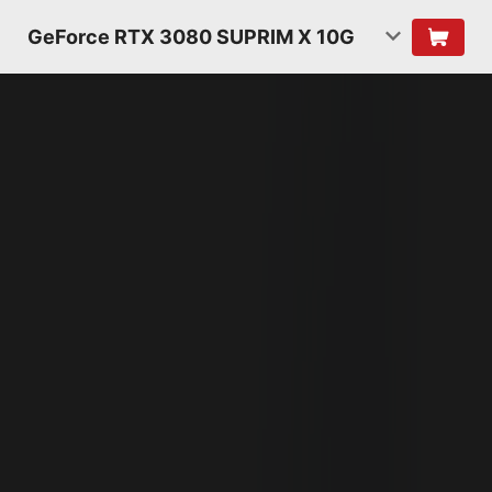
GeForce RTX 3080 SUPRIM X 10G
KIẾN TRÚC NVIDIA
AMPERE
THẾ HỆ 2
RT CORES
2X THÔNG LƯỢNG DỮ LIỆU