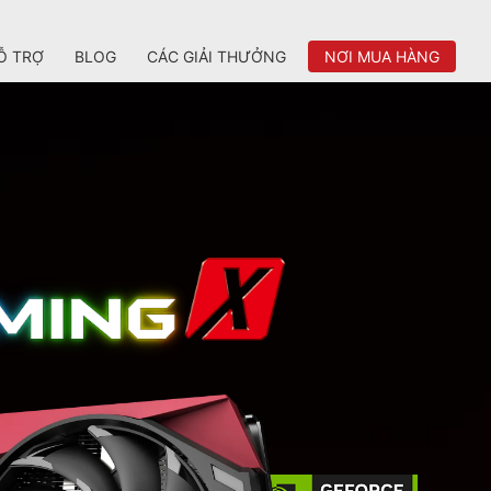
Ỗ TRỢ
BLOG
CÁC GIẢI THƯỞNG
NƠI MUA HÀNG