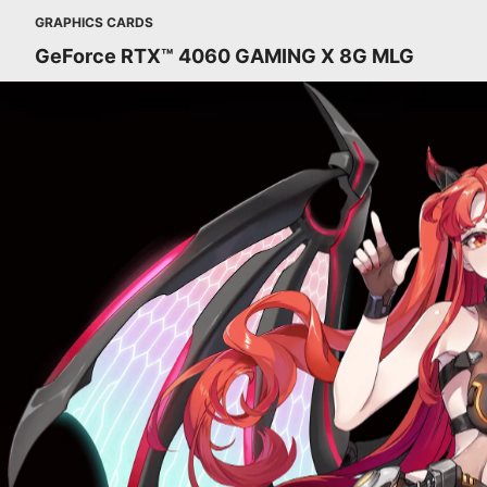
GRAPHICS CARDS
GeForce RTX™ 4060 GAMING X 8G MLG