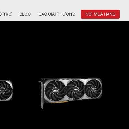
Ỗ TRỢ
BLOG
CÁC GIẢI THƯỞNG
NƠI MUA HÀNG