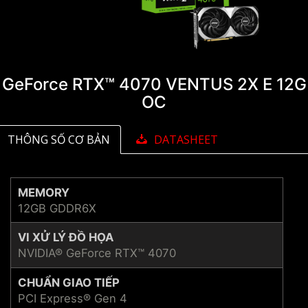
GeForce RTX™ 4070 VENTUS 2X E 12G
OC
THÔNG SỐ CƠ BẢN
DATASHEET
MEMORY
12GB GDDR6X
VI XỬ LÝ ĐỒ HỌA
NVIDIA® GeForce RTX™ 4070
CHUẨN GIAO TIẾP
PCI Express® Gen 4