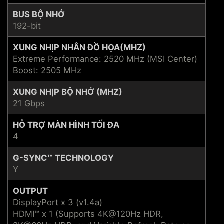
BUS BỘ NHỚ
192-bit
XUNG NHỊP NHÂN ĐỒ HỌA(MHZ)
Extreme Performance: 2520 MHz (MSI Center)
Boost: 2505 MHz
XUNG NHỊP BỘ NHỚ (MHZ)
21 Gbps
HỖ TRỢ MÀN HÌNH TỐI ĐA
4
G-SYNC™ TECHNOLOGY
Y
OUTPUT
DisplayPort x 3 (v1.4a)
HDMI™ x 1 (Supports 4K@120Hz HDR,