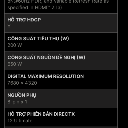
8K@60Hz HDR, and Variable Refresh Rate as
specified in HDMI™ 2.1a)
HỖ TRỢ HDCP
Y
CÔNG SUẤT TIÊU THỤ (W)
200 W
CÔNG SUẤT NGUỒN ĐỀ NGHỊ (W)
650 W
DIGITAL MAXIMUM RESOLUTION
7680 x 4320
NGUỒN PHỤ
8-pin x 1
HỖ TRỢ PHIÊN BẢN DIRECTX
12 Ultimate