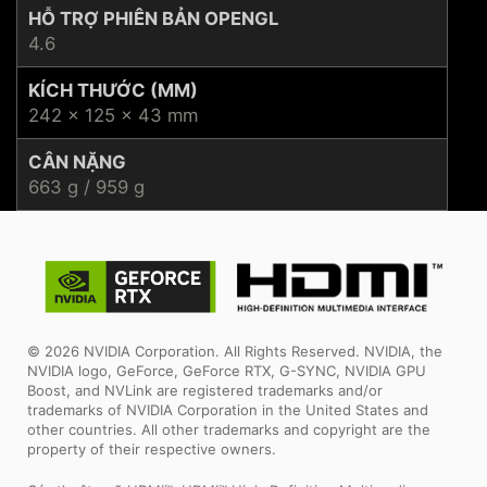
HỖ TRỢ PHIÊN BẢN OPENGL
4.6
KÍCH THƯỚC (MM)
242 x 125 x 43 mm
CÂN NẶNG
663 g / 959 g
© 2026 NVIDIA Corporation. All Rights Reserved. NVIDIA, the
NVIDIA logo, GeForce, GeForce RTX, G-SYNC, NVIDIA GPU
Boost, and NVLink are registered trademarks and/or
trademarks of NVIDIA Corporation in the United States and
other countries. All other trademarks and copyright are the
property of their respective owners.