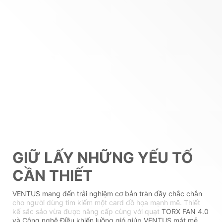
GIỮ LẤY NHỮNG YẾU TỐ
CẦN THIẾT
VENTUS mang đến trải nghiệm cơ bản tràn đầy chắc chắn
cho người dùng tìm kiếm một card đồ họa mạnh mẽ. Thiết
kế sắc sảo vừa được nâng cấp cùng với quạt
TORX FAN 4.0
và Công nghệ Điều khiển luồng gió giúp VENTUS mát mẻ