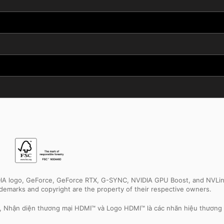
IDIA logo, GeForce, GeForce RTX, G-SYNC, NVIDIA GPU Boost, and NVLin
rademarks and copyright are the property of their respective owners.
e, Nhận diện thương mại HDMI™ và Logo HDMI™ là các nhãn hiệu thương