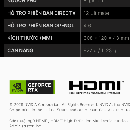
NGUỒN PHỤ
8-pin x 1
HỖ TRỢ PHIÊN BẢN DIRECTX
12 Ultimate
HỖ TRỢ PHIÊN BẢN OPENGL
4.6
KÍCH THƯỚC (MM)
308 x 120 x 43 mm
CÂN NẶNG
822 g / 1123 g
© 2026 NVIDIA Corporation. All Rights Reserved. NVIDIA, the NV
Corporation in the United States and other countries. All other t
Các thuật ngữ HDMI™, HDMI™ High-Definition Multimedia Interfac
Administrator, Inc.