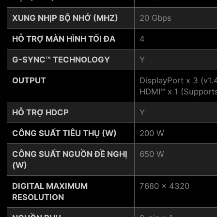
XUNG NHỊP BỘ NHỚ (MHZ)
20 Gbps
HỖ TRỢ MÀN HÌNH TỐI ĐA
4
G-SYNC™ TECHNOLOGY
Y
OUTPUT
DisplayPort x 3 (v1.
HDMI™ x 1 (Support
HỖ TRỢ HDCP
Y
CÔNG SUẤT TIÊU THỤ (W)
200 W
CÔNG SUẤT NGUỒN ĐỀ NGHỊ
650 W
(W)
DIGITAL MAXIMUM
7680 x 4320
RESOLUTION