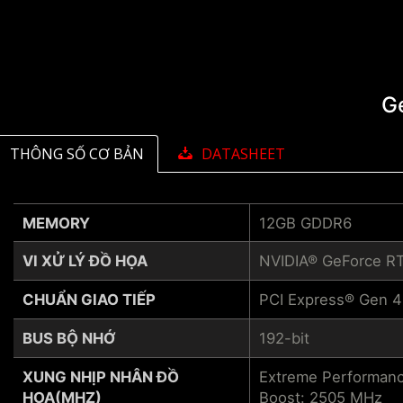
G
THÔNG SỐ CƠ BẢN
DATASHEET
MEMORY
12GB GDDR6
VI XỬ LÝ ĐỒ HỌA
NVIDIA® GeForce R
CHUẨN GIAO TIẾP
PCI Express® Gen 4
BUS BỘ NHỚ
192-bit
XUNG NHỊP NHÂN ĐỒ
Extreme Performanc
HỌA(MHZ)
Boost: 2505 MHz