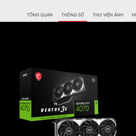
TỔNG QUAN
THÔNG SỐ
THƯ VIỆN ẢNH
H