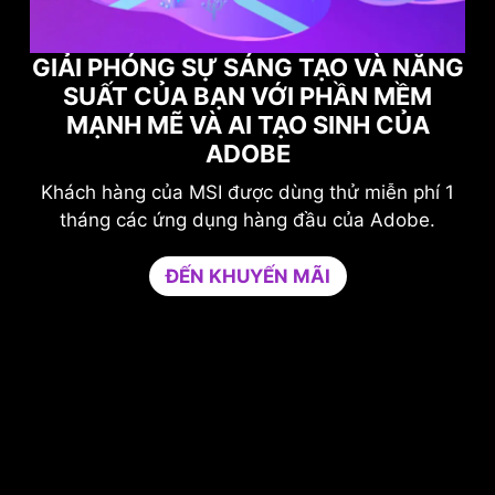
VÀ NĂNG
N MỀM
TỐI ĐA HIỆU SUẤT CHƠI GAME 
H CỦA
BẠN VỚI NORTON GAME OPTIMI
Nâng cao khả năng bảo vệ mà không ản
iễn phí 1
hưởng đến trò chơi của bạn.
 Adobe.
Game Optimizer dành sức mạnh CPU cần th
để có hiệu suất tối ưu trong trò chơi của b
bằng cách cô lập các ứng dụng không cần t
vào một nhân CPU duy nhất. Tăng hiệu suấ
đồng thời tăng cường bảo mật cho PC của 
Dùng thử Game Optimizer và Norton 360 f
Gamers miễn phí trong 30 ngày.
30-DAY FREE TRIAL