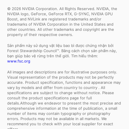
© 2026 NVIDIA Corporation. All Rights Reserved. NVIDIA, the
NVIDIA logo, GeForce, GeForce RTX, G-SYNC, NVIDIA GPU
Boost, and NVLink are registered trademarks and/or
trademarks of NVIDIA Corporation in the United States and
other countries. All other trademarks and copyright are the
property of their respective owners.
Sản phẩm này sử dụng vật liệu bao bì được chứng nhận bởi
Forest Stewardship Council™. Bằng cách chọn sản phẩm này,
bạn giúp bảo vệ rừng trên thế giới. Tìm hiểu thêm:
www.fsc.org
All images and descriptions are for illustrative purposes only.
Visual representation of the products may not be perfectly
accurate. Product specification, functions and appearance may
vary by models and differ from country to country . All
specifications are subject to change without notice. Please
consult the product specifications page for full
details.Although we endeavor to present the most precise and
comprehensive information at the time of publication, a small
number of items may contain typography or photography
errors. Products may not be available in all markets. We
recommend you to check with your local supplier for exact