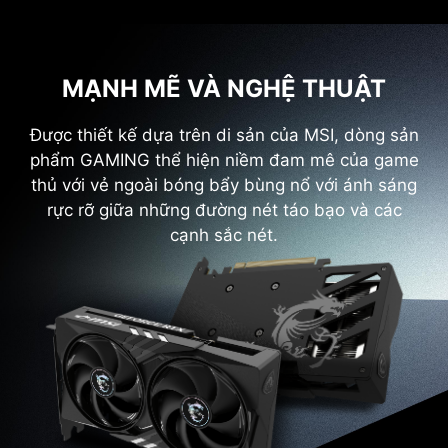
MẠNH MẼ VÀ NGHỆ THUẬT
Được thiết kế dựa trên di sản của MSI, dòng sản
phẩm GAMING thể hiện niềm đam mê của game
thủ với vẻ ngoài bóng bẩy bùng nổ với ánh sáng
rực rỡ giữa những đường nét táo bạo và các
cạnh sắc nét.