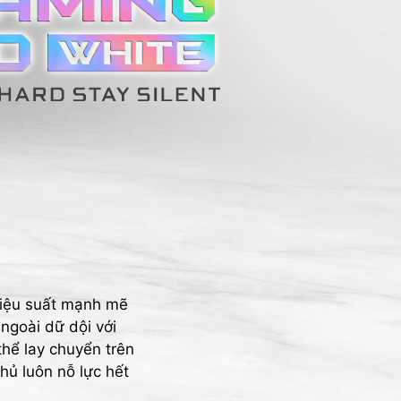
hiệu suất mạnh mẽ
ngoài dữ dội với
thể lay chuyển trên
ủ luôn nỗ lực hết