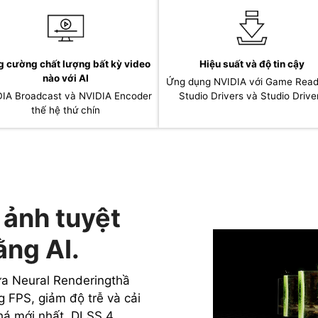
g cường chất lượng bất kỳ video
Hiệu suất và độ tin cậy
nào với AI
Ứng dụng NVIDIA với Game Read
IA Broadcast và NVIDIA Encoder
Studio Drivers và Studio Drive
thế hệ thứ chín
 ảnh tuyệt
ng AI.
a Neural Renderingthầ
 FPS, giảm độ trễ và cải
há mới nhất, DLSS 4,