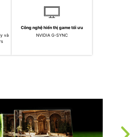
Công nghệ hiển thị game tối ưu
y và
NVIDIA G-SYNC
rs
K
t
t