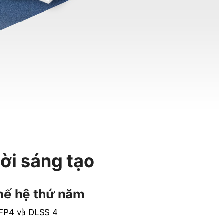
ời sáng tạo
hế hệ thứ năm
i FP4 và DLSS 4