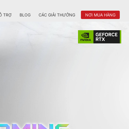
Ỗ TRỢ
BLOG
CÁC GIẢI THƯỞNG
NƠI MUA HÀNG