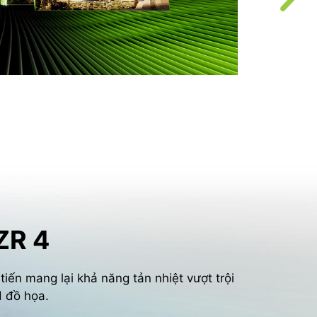
c
R
đ
ZR 4
tiến mang lại khả năng tản nhiệt vượt trội
d đồ họa.