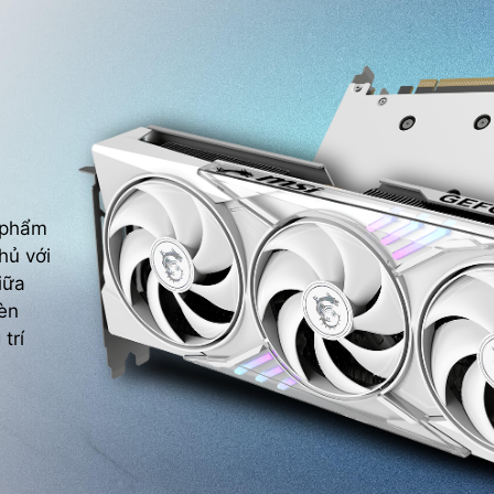
n phẩm
hủ với
iữa
èn
trí