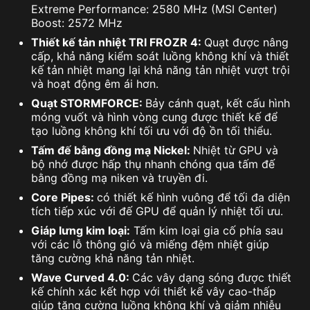
Extreme Performance: 2580 MHz (MSI Center)
Boost: 2572 MHz
Thiết kế tản nhiệt TRI FROZR 4:
Quạt được nâng
cấp, khả năng kiểm soát luồng không khí và thiết
kế tản nhiệt mang lại khả năng tản nhiệt vượt trội
và hoạt động êm ái hơn.
Quạt STORMFORCE:
Bảy cánh quạt, kết cấu hình
móng vuốt và hình vòng cung được thiết kế để
tạo luồng không khí tối ưu với độ ồn tối thiểu.
Tấm đế bằng đồng mạ Nickel:
Nhiệt từ GPU và
bộ nhớ được hấp thụ nhanh chóng qua tấm đế
bằng đồng mạ niken và truyền đi.
Core Pipes:
có thiết kế hình vuông để tối đa diện
tích tiếp xúc với đế GPU để quản lý nhiệt tối ưu.
Giáp lưng kim loại:
Tấm kim loại gia cố phía sau
với các lỗ thông gió và miếng đệm nhiệt giúp
tăng cường khả năng tản nhiệt.
Wave Curved 4.0:
Các vây dạng sóng được thiết
kế chính xác kết hợp với thiết kế vây cao-thấp
giúp tăng cường luồng không khí và giảm nhiễu