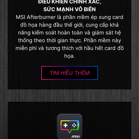
ĐIỀU KHIỂN CHÍNH XÁC,
SỨC MẠNH VÔ BIÊN
MSI Afterburner là phần mềm ép xung card
đồ họa hàng đầu thế giới, cung cấp khả
năng kiểm soát hoàn toàn và giám sát hệ
thống theo thời gian thực. Phần mềm này
miễn phí và tương thích với hầu hết card đồ
họa.
TÌM HIỂU THÊM