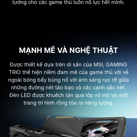
tưởng cho các game thủ luôn nỗ lực hết mình.
MẠNH MẼ VÀ NGHỆ THUẬT
Được thiết kế dựa trên di sản của MSI, GAMING
TRIO thể hiện niềm đam mê của game thủ với vẻ
ngoài bóng bẩy bùng nổ với ánh sáng rực rỡ giữa
những đường nét táo bạo và các cạnh sắc nét.
Đèn LED được khuếch tán qua lớp vỏ mờ và một
trang trí hình rồng tỏa ra năng lượng.