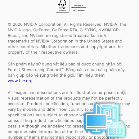
© 2026 NVIDIA Corporation. All Rights Reserved. NVIDIA, the
NVIDIA logo, GeForce, GeForce RTX, G-SYNC, NVIDIA GPU
Boost, and NVLink are registered trademarks and/or
trademarks of NVIDIA Corporation in the United States and
other countries. All other trademarks and copyright are the
property of their respective owners.
Sản phẩm này sử dụng vật liệu bao bì được chứng nhận bởi
Forest Stewardship Council™. Bằng cách chọn sản phẩm này,
bạn giúp bảo vệ rừng trên thế giới. Tìm hiểu thêm:
www.fsc.org
All images and descriptions are for illustrative purposes only.
✕
Visual representation of the products may not be perfectly
accurate. Product specification, functions and appearance may
vary by models and differ from country to country . All
specifications are subject to change without notice. Please
consult the product specifications page for full
details.Although we endeavor to present the most precise and
comprehensive information at the time of publication, a small
number of items may contain typography or photography