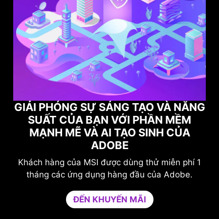
ĂNG
M
TỐI ĐA HIỆU SUẤT CHƠI GAME CỦA
A
BẠN VỚI NORTON GAME OPTIMIZER
Nâng cao khả năng bảo vệ mà không ảnh
hí 1
hưởng đến trò chơi của bạn.
e.
Game Optimizer dành sức mạnh CPU cần thiết
để có hiệu suất tối ưu trong trò chơi của bạn
bằng cách cô lập các ứng dụng không cần thiết
vào một nhân CPU duy nhất. Tăng hiệu suất và