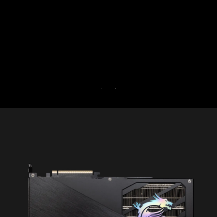
đồng thời tăng cường bảo mật cho PC của bạn.
Dùng thử Game Optimizer và Norton 360 for
Gamers miễn phí trong 30 ngày.
30-DAY FREE TRIAL