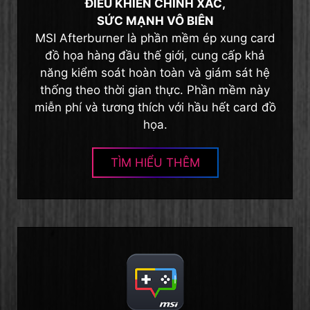
ĐIỀU KHIỂN CHÍNH XÁC,
SỨC MẠNH VÔ BIÊN
MSI Afterburner là phần mềm ép xung card
đồ họa hàng đầu thế giới, cung cấp khả
năng kiểm soát hoàn toàn và giám sát hệ
thống theo thời gian thực. Phần mềm này
miễn phí và tương thích với hầu hết card đồ
họa.
TÌM HIỂU THÊM