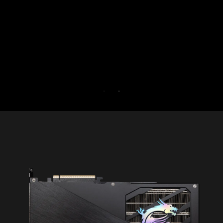
đồng thời tăng cường bảo mật cho PC của bạn.
Dùng thử Game Optimizer và Norton 360 for
Gamers miễn phí trong 30 ngày.
30-DAY FREE TRIAL