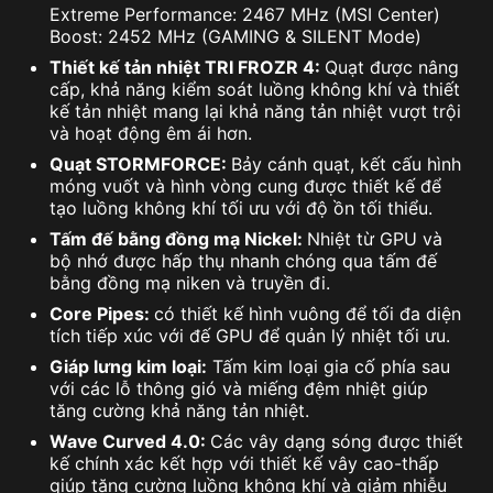
Extreme Performance: 2467 MHz (MSI Center)
Boost: 2452 MHz (GAMING & SILENT Mode)
Thiết kế tản nhiệt TRI FROZR 4:
Quạt được nâng
cấp, khả năng kiểm soát luồng không khí và thiết
kế tản nhiệt mang lại khả năng tản nhiệt vượt trội
và hoạt động êm ái hơn.
Quạt STORMFORCE:
Bảy cánh quạt, kết cấu hình
móng vuốt và hình vòng cung được thiết kế để
tạo luồng không khí tối ưu với độ ồn tối thiểu.
Tấm đế bằng đồng mạ Nickel:
Nhiệt từ GPU và
bộ nhớ được hấp thụ nhanh chóng qua tấm đế
bằng đồng mạ niken và truyền đi.
Core Pipes:
có thiết kế hình vuông để tối đa diện
tích tiếp xúc với đế GPU để quản lý nhiệt tối ưu.
Giáp lưng kim loại:
Tấm kim loại gia cố phía sau
với các lỗ thông gió và miếng đệm nhiệt giúp
tăng cường khả năng tản nhiệt.
Wave Curved 4.0:
Các vây dạng sóng được thiết
kế chính xác kết hợp với thiết kế vây cao-thấp
giúp tăng cường luồng không khí và giảm nhiễu