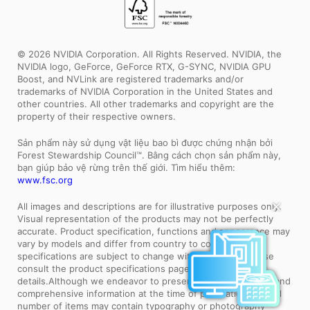
© 2026 NVIDIA Corporation. All Rights Reserved. NVIDIA, the
NVIDIA logo, GeForce, GeForce RTX, G-SYNC, NVIDIA GPU
Boost, and NVLink are registered trademarks and/or
trademarks of NVIDIA Corporation in the United States and
other countries. All other trademarks and copyright are the
property of their respective owners.
Sản phẩm này sử dụng vật liệu bao bì được chứng nhận bởi
Forest Stewardship Council™. Bằng cách chọn sản phẩm này,
bạn giúp bảo vệ rừng trên thế giới. Tìm hiểu thêm:
www.fsc.org
All images and descriptions are for illustrative purposes only.
✕
Visual representation of the products may not be perfectly
accurate. Product specification, functions and appearance may
vary by models and differ from country to country . All
specifications are subject to change without notice. Please
consult the product specifications page for full
details.Although we endeavor to present the most precise and
comprehensive information at the time of publication, a small
number of items may contain typography or photography