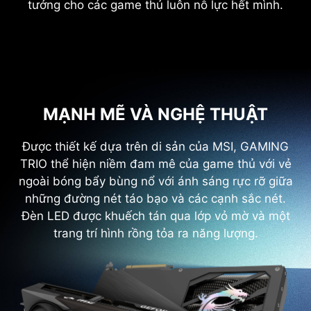
tưởng cho các game thủ luôn nỗ lực hết mình.
MẠNH MẼ VÀ NGHỆ THUẬT
Được thiết kế dựa trên di sản của MSI, GAMING
TRIO thể hiện niềm đam mê của game thủ với vẻ
ngoài bóng bẩy bùng nổ với ánh sáng rực rỡ giữa
những đường nét táo bạo và các cạnh sắc nét.
Đèn LED được khuếch tán qua lớp vỏ mờ và một
trang trí hình rồng tỏa ra năng lượng.