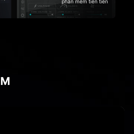
phần mềm tiên tiến
ẨM