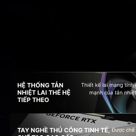
HI
HỆ THỐNG TẢN
Thiết kế lai mang tín
NHIỆT LAI
THẾ HỆ
mạnh của tản nhiệt
TIẾP THEO
TAY NGHỀ THỦ CÔNG TINH TẾ,
Được chế 