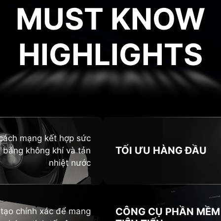
MUST KNOW
HIGHLIGHTS
GHLIG
h cách mạng kết hợp sức
TỐI ƯU
HÀNG ĐẦU
 bằng không khí và tản
nhiệt nước
CÔNG CỤ PHẦN MỀM
tạo chính xác để mang