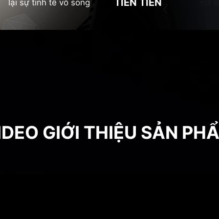
TIÊN TIẾN
lại sự tinh tế vô song
IDEO GIỚI THIỆU SẢN PH