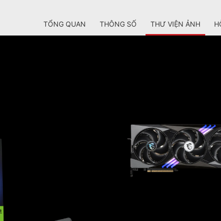
TỔNG QUAN
THÔNG SỐ
THƯ VIỆN ẢNH
H