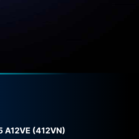
5 A12VE (412VN)
Cyb