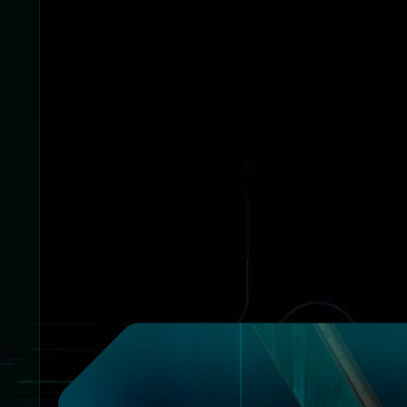
tưởng, và đánh bại mọi đối thủ nhờ sứ
cứng thế hệ mới. Với vẻ ngoài mang hơi 
chiếc Cyborg 15 chính là mẫu laptop lí t
chuộng cái mới và sự phá c