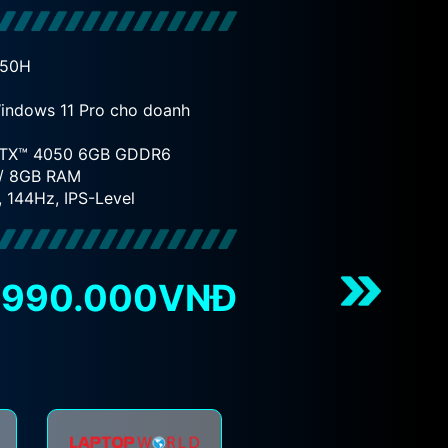
450H
Intel® Cor
Windows 1
Windows 11 Pro cho doanh
(MSI khuyế
nghiệp.)
RTX™ 4050 6GB GDDR6
NVIDIA® G
/ 8GB RAM
512 GB NV
, 144Hz, IPS-Level
Màn hình 1
.990.000VNĐ