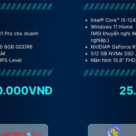
Intel® Core™ i5-12
Windows 11 Home
11 Pro cho doanh
(MSI khuyến nghị 
nghiệp.)
50 6GB GDDR6
NVIDIA® GeForce 
AM
512 GB NVMe SSD 
 IPS-Level
Màn hình 15.6” FHD
0.000VNĐ
25