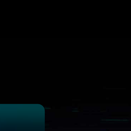
c mạnh từ phần
hướng tương lai,
ưởng cho những ai
ách.