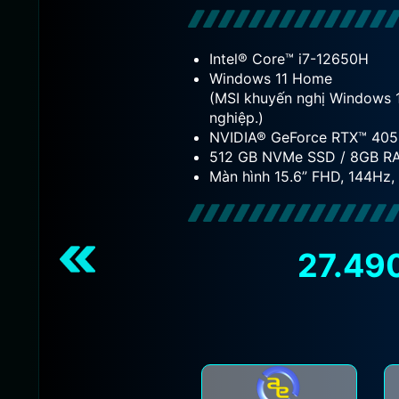
Intel® Core™ i7-12650H
Windows 11 Home
ho doanh
(MSI khuyến nghị Windows 
nghiệp.)
GDDR6
NVIDIA® GeForce RTX™ 40
512 GB NVMe SSD / 8GB R
l
Màn hình 15.6” FHD, 144Hz,
21.990.000VNĐ
27.49
00VNĐ