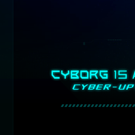
Bước tiến hóa mới đã xuất hiện: sẵn sàng 
game với phong cách cyberpunk đậm chấ