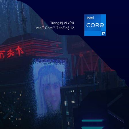
Trang bị vi xử lí
®
Intel
Core™ i7 thế hệ 12