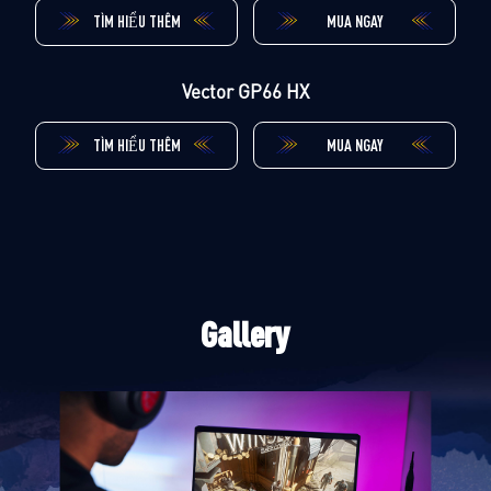
TÌM HIỂU THÊM
MUA NGAY
Vector GP66 HX
TÌM HIỂU THÊM
MUA NGAY
Gallery