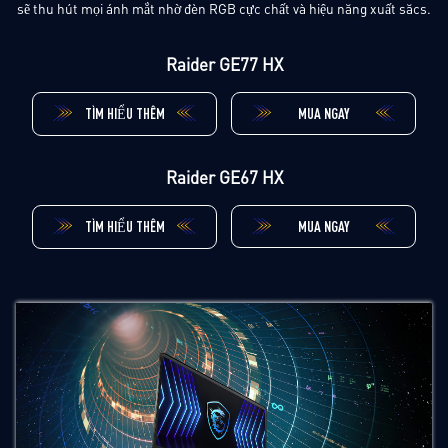
sẽ thu hút mọi ánh mắt nhờ đèn RGB cực chất và hiệu năng xuất săcs.
Raider GE77 HX
TÌM HIỂU THÊM
MUA NGAY
Raider GE67 HX
TÌM HIỂU THÊM
MUA NGAY