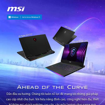
Dẫn đầu xu hướng. Chúng tôi luôn nỗ lực để mang tới những giải pháp
cao cấp nhất cho bạn. Với hiệu năng đỉnh cao, công nghệ hiện đại, thiết
kế thẩm mỹ và trải nghiệm cao cấp, các mẫu laptop chơi game mới