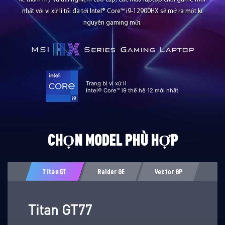
nhất với vi xử lí tối đa tới Intel® Core™ i9-12900HX sẽ mở ra một kỉ
nguyên gaming mới.
Trang bị vi xử lí
Intel® Core™ i9 thế hệ 12 mới nhất
CHỌN MODEL PHÙ HỢP
Titan GT
Raider GE
Vector GP
Titan GT77