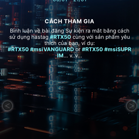
CÁCH THAM GIA
Bình luận về bài đăng Sự kiện ra mắt bằng cách
sử dụng hastag
#RTX50
cùng với sản phẩm yêu
thích của bạn, ví dụ:
#RTX50 #msiVANGUARD
or
#RTX50 #msiSUPR
IM
… v..v...