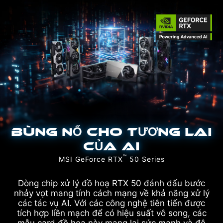
BÙNG NỔ CHO TƯƠNG LAI
CỦA AI
™
MSI GeForce RTX
50 Series
Dòng chip xử lý đồ hoạ RTX 50 đánh dấu bước
nhảy vọt mang tính cách mạng về khả năng xử lý
các tác vụ AI. Với các công nghệ tiên tiến được
tích hợp liền mạch để có hiệu suất vô song, các
mẫu card đồ hoạ này mang lại sức mạnh và độ