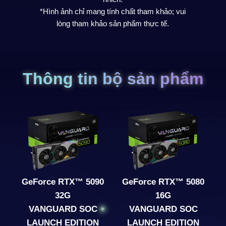
*Hình ảnh chỉ mang tính chất tham khảo; vui
lòng tham khảo sản phẩm thực tế.
Thông tin bộ sản phẩm
GeForce RTX™ 5090
GeForce RTX™ 5080
32G
16G
VANGUARD SOC
VANGUARD SOC
LAUNCH EDITION
LAUNCH EDITION