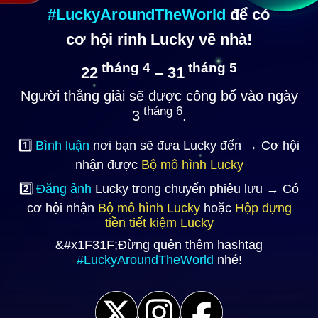
#LuckyAroundTheWorld
để có
cơ hội rinh Lucky về nhà!
tháng 4
tháng 5
22
– 31
Người thắng giải sẽ được công bố vào ngày
tháng 6
3
.
1️⃣
Bình luận
nơi bạn sẽ đưa Lucky đến → Cơ hội
nhận được
Bộ mô hình Lucky
2️⃣
Đăng ảnh
Lucky trong chuyến phiêu lưu → Có
cơ hội nhận
Bộ mô hình Lucky
hoặc
Hộp đựng
tiền tiết kiệm Lucky
&#x1F31F;Đừng quên thêm hashtag
#LuckyAroundTheWorld
nhé!