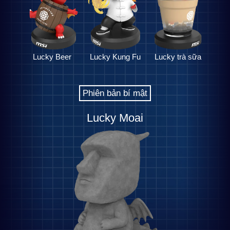
Lucky Beer
Lucky Kung Fu
Lucky trà sữa
Phiên bản bí mật
Lucky Moai