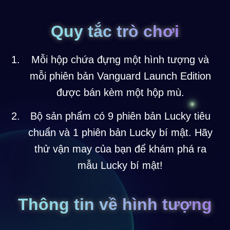
Quy tắc trò chơi
Mỗi hộp chứa đựng một hình tượng và
mỗi phiên bản Vanguard Launch Edition
được bán kèm một hộp mù.
Bộ sản phẩm có 9 phiên bản Lucky tiêu
chuẩn và 1 phiên bản Lucky bí mật. Hãy
thử vận may của bạn để khám phá ra
mẫu Lucky bí mật!
Thông tin về hình tượng