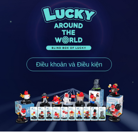
Điều khoản và Điều kiện