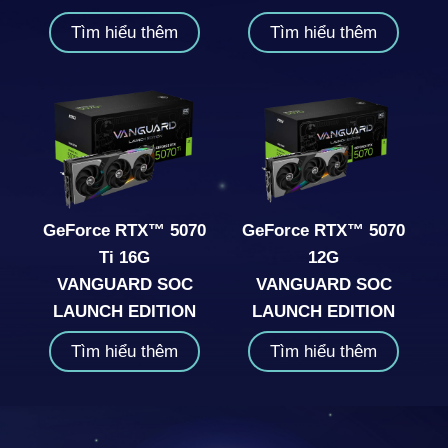
Tìm hiểu thêm
Tìm hiểu thêm
GeForce RTX™ 5070
GeForce RTX™ 5070
Ti 16G
12G
VANGUARD SOC
VANGUARD SOC
LAUNCH EDITION
LAUNCH EDITION
Tìm hiểu thêm
Tìm hiểu thêm