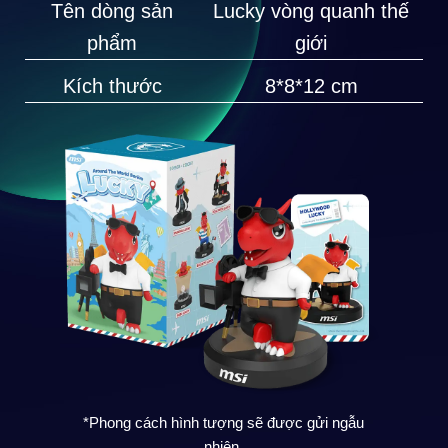
Tên dòng sản
Lucky vòng quanh thế
phẩm
giới
Kích thước
8*8*12 cm
*Phong cách hình tượng sẽ được gửi ngẫu
nhiên.