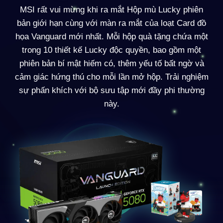
MSI rất vui mừng khi ra mắt Hộp mù Lucky phiên
bản giới hạn cùng với màn ra mắt của loạt Card đồ
họa Vanguard mới nhất. Mỗi hộp quà tặng chứa một
trong 10 thiết kế Lucky độc quyền, bao gồm một
phiên bản bí mật hiếm có, thêm yếu tố bất ngờ và
cảm giác hứng thú cho mỗi lần mở hộp. Trải nghiệm
sự phấn khích với bộ sưu tập mới đầy phi thường
này.