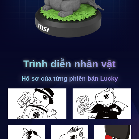
Trình diễn nhân vật
Hồ sơ của từng phiên bản Lucky