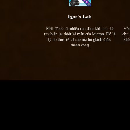
tech
Igor's Lab
n tự rất tuyệt vời. …
MSI đã có rất nhiều can đảm khi thiết kế
Với 
 giản là đem đến sức
tùy biến lại thiết kế mẫu của Micron. Đó là
chịu 
ệt Samsung 980 PRO
lý do thực tế tại sao mà họ giành được
khôn
 nghiệm chấm điển với
thành công
nh ngạc của mình.