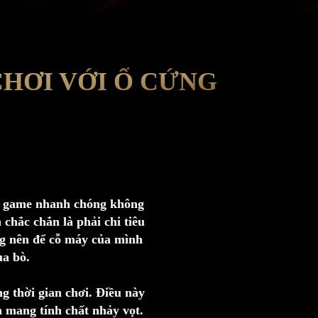
CHƠI VỚI Ổ CỨNG
ải game nhanh chóng không
 chắc chắn là phải chi tiêu
ng nên để cỗ máy của mình
ùa bò.
 thời gian chơi. Điều này
 mang tính chất nhảy vọt.