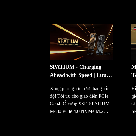
SPATIUM - Charging
M
Ahead with Speed | Lưu
T
trữ |MSI
đ
Xung phong tới trước bằng tốc
Hồ
độ! Tối ưu cho giao diện PCIe
gi
Gen4, Ổ cứng SSD SPATIUM
s
M480 PCIe 4.0 NVMe M.2
SP
HS/PLAY đạt tốc độ đọc/ghi lên
tr
đến 7000/6800 MB/s. Từ vũ trụ
sâ
của MSI, dòng thiết bị lưu trữ
ch