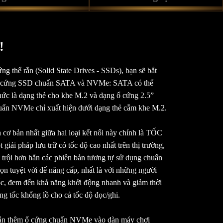
!
g thể rắn (Solid State Drives - SSDs), bạn sẽ bắt
 Ổ cứng SSD chuẩn SATA và NVMe: SATA có thể
thức là dạng thẻ cho khe M.2 và dạng ổ cứng 2.5”
huẩn NVMe chỉ xuất hiện dưới dạng thẻ cắm khe M.2.
 cơ bản nhất giữa hai loại kết nối này chính là TỐC
iải pháp lưu trữ có tốc độ cao nhất trên thị trường,
rội hơn hẳn các phiên bản tương tự sử dụng chuẩn
n tuyệt vời để nâng cấp, nhất là với những người
tốc, đem đến khả năng khởi động nhanh và giảm thời
ng tốc khổng lồ cho cả tốc độ đọc/ghi.
 gắn thêm ổ cứng chuẩn NVMe vào dàn máy chơi