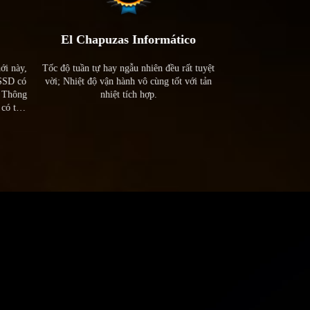
El Chapuzas Informático
HARDWAR
 này,
Tốc độ tuần tự hay ngẫu nhiên đều rất tuyệt
Ổ cứng SSD thường
SSD có
vời; Nhiệt độ vận hành vô cùng tốt với tản
giảm tốc độ khi nhiệ
 Thông
nhiệt tích hợp.
Và thiết kế gợn só
có thể
vàng đồng rất tinh