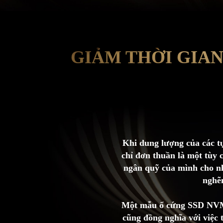
GIẢM THỜI GIAN
Khi dung lượng của các t
chỉ đơn thuần là một tùy c
ngân quỹ của mình cho nh
nghẽn
Một mẫu ổ cứng SSD NVMe 
cũng đồng nghĩa với việc