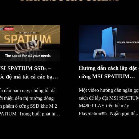
Hướng dẫn cách lắp đặt 
SI SPATIUM SSDs –
cứng MSI SPATIUM
ốc độ mà tất cả các bạn
M480 PLAY cho máy
ều cần
Một video hướng dẫn ngắn gọ
i đầu năm nay, chúng tôi đá
PS5TM | Lưu trữ | MSI
cách để lắp đặt MSI SPATIU
ới thiệu đến thị trường dòng
M480 PLAY trên hệ máy
ản phẩm ổ cứng SSD khe M.2
PlayStation®5. Ngắn gọn thì,
ATIUM. Trong buổi phát hình
mẫu ổ cứng MSI SPATIUM
ực tuyến này, chúng tôi sẽ đi
M480 PLAY sử dụng chuẩn
u vào tất cả các chi tiết, từ bản
PCIe 4.0, NVMe M.2 SSD
ất của ổ cứng SSD M.2 đến