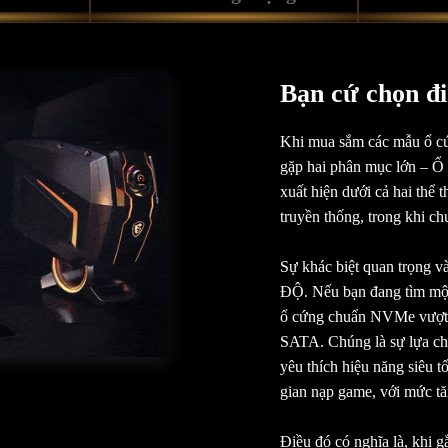
Bạn cứ chọn đi
Khi mua sắm các mẫu ổ cứn
gặp hai phân mục lớn –
xuất hiện dưới cả hai thể 
truyền thống, trong khi c
Sự khác biệt quan trọng và
ĐỘ. Nếu bạn đang tìm một g
ổ cứng chuẩn NVMe vượt t
SATA. Chúng là sự lựa chọ
yêu thích hiệu năng siêu 
gian nạp game, với mức tă
Điều đó có nghĩa là, khi