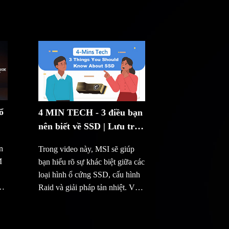
ổ
4 MIN TECH - 3 điều bạn
nên biết về SSD | Lưu trữ
|MSI
n
Trong video này, MSI sẽ giúp
M
bạn hiểu rõ sự khác biệt giữa các
loại hình ổ cứng SSD, cấu hình
Raid và giải pháp tản nhiệt. Và
cũng có một vài mẹo nhỏ để
nâng cấp ổ cứng cả về vấn đề
dung lượng cũng như vấn đề độ