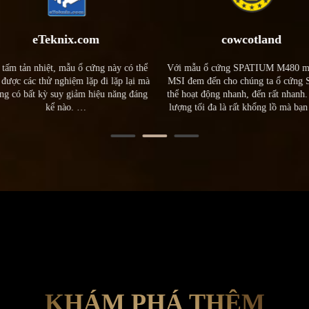
eTeknix.com
cowcotland
tấm tản nhiệt, mẫu ổ cứng này có thể
Với mẫu ổ cứng SPATIUM M480 mới
được các thử nghiệm lặp đi lặp lại mà
MSI đem đến cho chúng ta ổ cứng 
g có bất kỳ suy giảm hiệu năng đáng
thể hoạt động nhanh, đến rất nhanh.
kể nào. …
lượng tối đa là rất khổng lồ mà bạn 
thấy được dễ dàng
KHÁM PHÁ THÊM