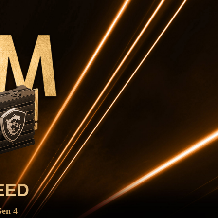
EED
en 4