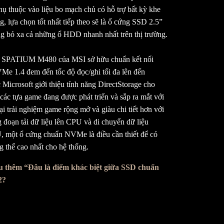
ụ thuộc vào liệu bo mạch chủ có hỗ trợ bất kỳ khe
 lựa chọn tốt nhất tiếp theo sẽ là ổ cứng SSD 2.5”
g bỏ xa cả những ổ HDD nhanh nhất trên thị trường.
SPATIUM M480 của MSI sở hữu chuẩn kết nối
Me 1.4 đem đến tốc độ đọc/ghi tối đa lên đến
Microsoft giới thiệu tính năng DirectStorage cho
các tựa game đang được phát triển và sắp ra mắt với
ại trải nghiệm game rộng mở và giàu chi tiết hơn với
g đoạn tải dữ liệu lên CPU và di chuyển dữ liệu
U, một ổ cứng chuẩn NVMe là điều cần thiết để có
g thể cao nhất cho hệ thống.
u thêm “Đâu là điểm khác biệt giữa SSD chuẩn
2?