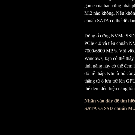
game của bạn cũng phải ph
M.2 nào không. Nếu không,
chuẩn SATA có thể dễ dàn
Dòng ổ cứng NVMe SSD 
PCIe 4.0 và tiêu chuẩn NV
7000/6800 MB/s. Với việc 
Windows, bạn có thể thấy 
tính năng này có thể đem l
độ trễ thấp. Khi từ bỏ côn
thẳng từ ổ lưu trữ lên GP
thể đem đến hiệu năng tổn
Nhấn vào đây để tìm hiể
SATA và SSD chuẩn M.