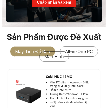
Chấp nhận và xem
Sản Phẩm Được Đề Xuất
Máy Tính Để Bàn
All-in-One PC
Màn Hình
Cubi NUC 13MQ
Mini PC siêu nhỏ gọn chỉ 0.8L,
trang bị vi xử lý Intel Core i
Hỗ trợ Intel vPro
Tương thích Windows 11 Pro
Thiết kế tiết kiệm không gian
Xử lý công việc đa nhiệm hiệu
quả