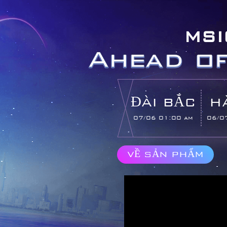
MSI
ĐÀI BẮC
H
07/06 01:00 am
06/0
VỀ SẢN PHẨM