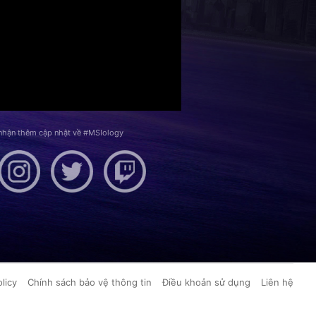
 nhận thêm cập nhật về #MSIology
licy
Chính sách bảo vệ thông tin
Điều khoản sử dụng
Liên hệ