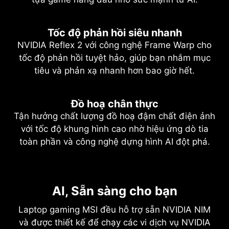
Tốc độ phản hồi siêu nhanh
NVIDIA Reflex 2 với công nghệ Frame Warp cho
tốc độ phản hồi tuyệt hảo, giúp bạn nhắm mục
tiêu và phản xạ nhanh hơn bao giờ hết.
Đồ hoạ chân thực
Tận hưởng chất lượng đồ hoạ đậm chất điện ảnh
với tốc độ khung hình cao nhờ hiệu ứng dò tia
toàn phần và công nghệ dựng hình AI đột phá.
NVIDIA DLSS 4
Dò tia toàn phần kết hợp với dựng
NVIDIA Blackwell Max-Q
AI, Sẵn sàng cho bạn
Tốc độ vô song. Hình ảnh xuất
hình bằng AI
sắc. Sức mạnh từ AI.
Tối ưu cả về điện năng và hiệu
Laptop gaming MSI đều hỗ trợ sẵn NVIDIA NIM
Đồ hoạ chân thực chưa từng có
năng
và được thiết kế để chạy các vi dịch vụ NVIDIA
DLSS là bộ công nghệ dựng hình sử dụng AI để