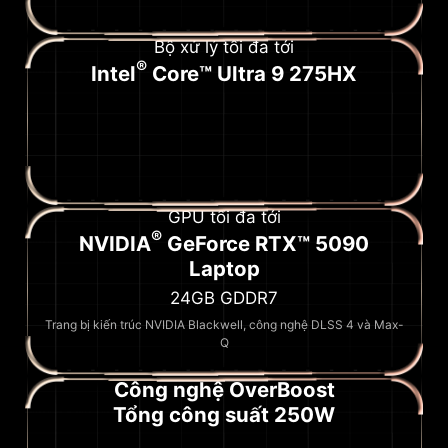
Bộ xử lý tối đa tới
®
Intel
Core™ Ultra 9 275HX
GPU tối đa tới
®
NVIDIA
GeForce RTX™ 5090
Laptop
24GB GDDR7
Trang bị kiến trúc NVIDIA Blackwell, công nghệ DLSS 4 và Max-
Q
Công nghệ OverBoost
Tổng công suất 250W