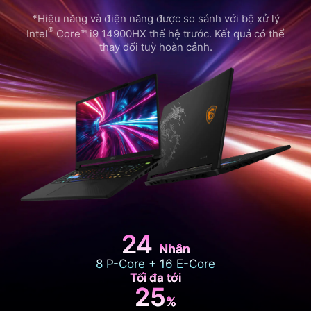
*Hiệu năng và điện năng được so sánh với bộ xử lý
®
Intel
Core™ i9 14900HX thế hệ trước. Kết quả có thể
thay đổi tuỳ hoàn cảnh.
24
Nhân
8 P-Core + 16 E-Core
Tối đa tới
25
%