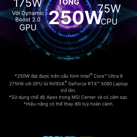
175W
TỔNG
75W
250W
Với Dynamic
Boost 2.0
CPU
GPU
®
*250W đạt được trên cấu hình Intel
Core™ Ultra 9
®
275HX với GPU từ NVIDIA
GeForce RTX™ 5080 Laptop
trở lên.
*Sử dụng chế độ Apex trong MSI Center và có cắm sạc.
*Hiệu năng có thể thay đổi tuỳ hoàn cảnh.