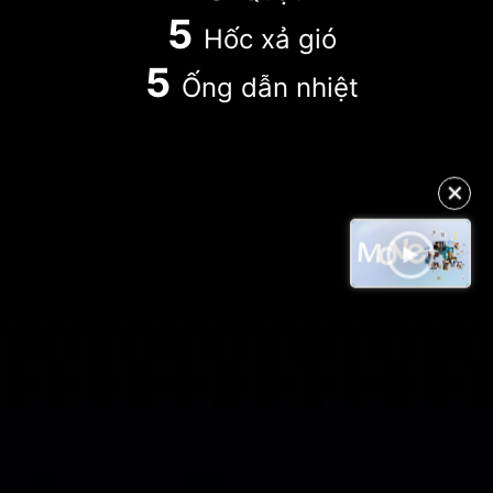
5
Hốc xả gió
5
Ống dẫn nhiệt
✕