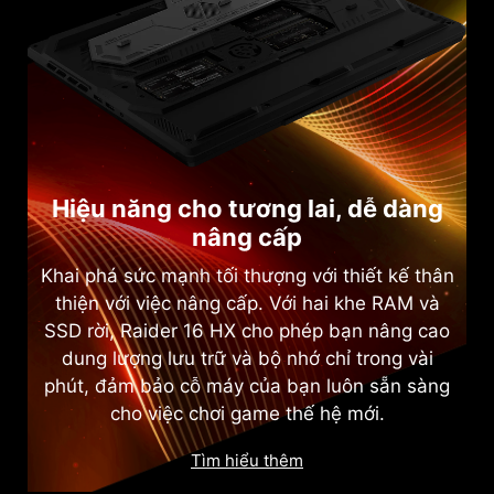
Hiệu năng cho tương lai, dễ dàng
nâng cấp
Khai phá sức mạnh tối thượng với thiết kế thân
thiện với việc nâng cấp. Với hai khe RAM và
SSD rời, Raider 16 HX cho phép bạn nâng cao
dung lượng lưu trữ và bộ nhớ chỉ trong vài
phút, đảm bảo cỗ máy của bạn luôn sẵn sàng
cho việc chơi game thế hệ mới.
Tìm hiểu thêm