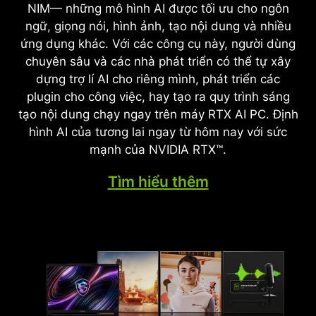
NIM— những mô hình AI được tối ưu cho ngôn
tăng FPS, giảm độ trễ và cải thiện chất lượng
Kiến trúc NVIDIA Blackwell giúp khai mở đồ hoạ
Max-Q được thiết kế lại hoàn toàn để đạt hiệu
ngữ, giọng nói, hình ảnh, tạo nội dung và nhiều
hình ảnh. Đột phá mới nhất, DLSS 4, mang đến
chân thực chưa từng có nhờ hiệu ứng dò tia toàn
suất tối đa, mang lại bước nhảy vọt về hiệu năng
ứng dụng khác. Với các công cụ này, người dùng
công nghệ Multi Frame Generation và cải thiện
phần. Tận hưởng hình ảnh đẹp như phim điện
và thời lượng pin.
chuyên sâu và các nhà phát triển có thể tự xây
cả Ray Reconstruction lẫn Super Resolution, với
ảnh với tốc độ xuất sắc trên GeForce RTX 50
dựng trợ lí AI cho riêng mình, phát triển các
sức mạnh từ GPU GeForce RTX™ 50 Series và
Series với nhân RT thế hệ thứ 4, cùng công nghệ
plugin cho công việc, hay tạo ra quy trình sáng
nhân Tensor thế hệ thứ 5. DLSS trên GeForce
dựng hình AI đột phá được tăng tốc bởi nhân
tạo nội dung chạy ngay trên máy RTX AI PC. Định
RTX là phương pháp tốt nhất để tận hưởng
Tensor thế hệ thứ 5.
hình AI của tương lai ngay từ hôm nay với sức
game, được hỗ trợ bởi các siêu máy tính AI trên
mạnh của NVIDIA RTX™.
mây của NVIDIA để không ngừng tăng cường khả
năng cho PC của bạn.
Tìm hiểu thêm