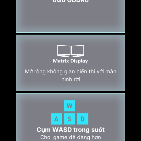
6GB GDDR6
Mở rộng không gian hiển thị với màn
hình rời
Cụm WASD trong suốt
Chơi game dễ dàng hơn