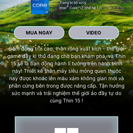
Trang bị bộ xử lý
®
Intel
Core™ i7 (thế hệ 13)
MUA NGAY
VIDEO
Sấm động trời cao, thần rồng xuất kích - thế giới
game đầy kì thú đang chờ bạn khám phá, và Thin
15 sẽ là bạn đồng hành lí tưởng trên hành trình
này! Thiết kế thân máy siêu mỏng quen thuộc
nay được khoác lên màu xám không gian mới và
phần cứng bên trong được nâng cấp. Tận hưởng
sức mạnh và trải nghiệm thế giới ảo đầy tự do
cùng Thin 15 !