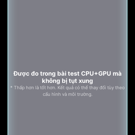
Được đo trong bài test CPU+GPU mà
không bị tụt xung
* Thấp hơn là tốt hơn. Kết quả có thể thay đổi tùy theo
cấu hình và môi trường.