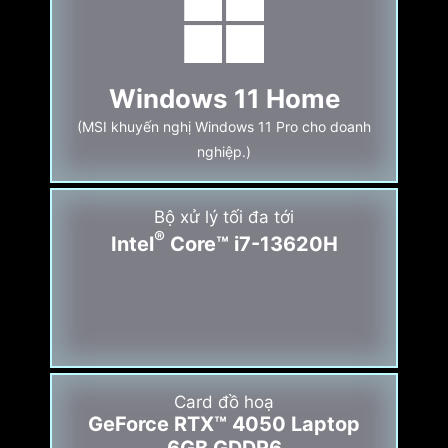
Windows 11 Home
(MSI khuyến nghị Windows 11 Pro cho doanh
nghiệp.)
Bộ xử lý tối đa tới
®
Intel
Core™ i7-13620H
Card đồ hoạ
GeForce RTX™ 4050 Laptop