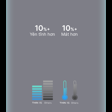
10
10
%+
%+
Yên tĩnh hơn
Mát hơn