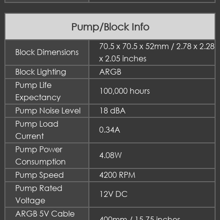
Pump/Block Info
70.5 x 70.5 x 52mm / 2.78 x 2.28
Block Dimensions
x 2.05 inches
Block Lighting
ARGB
Pump Life
100,000 hours
Expectancy
Pump Noise Level
18 dBA
Pump Load
0.34A
Current
Pump Power
4.08W
Consumption
Pump Speed
4200 RPM
Pump Rated
12V DC
Voltage
ARGB 5V Cable
400mm / 15.75 inches