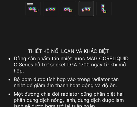
THIẾT KẾ NỔI LOẠN VÀ KHÁC BIỆT
Dòng sản phẩm tản nhiệt nước MAG CORELIQUID
C Series hỗ trợ socket LGA 1700 ngay từ khi mở
hộp.
Bộ bơm được tích hợp vào trong radiator tản
nhiệt để giảm âm thanh hoạt động và độ ồn.
Một đường chia đôi radiator cũng phân biệt hai
phần dung dịch nóng, lạnh, dung dịch được làm
lạnh sẽ được bơm trở lại tuần hoàn.
Bộ mô tơ ba pha là linh kiện cốt lõi của bộ bơm,
đem đến ít rung động hơn và hoạt động bền bỉ
hơn.
Ống dẫn được chế tạo bởi ba lớp ống nhựa lưới