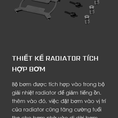
THIẾT KẾ RADIATOR TÍCH
HỢP BƠM
Bộ bơm được tích hợp vào trong bộ
giải nhiệt radiator để giảm tiếng ồn.
thêm vào đó, việc đặt bơm vào vị trí
của radiator cũng tăng cường tuổi
thọ cho bơm nhờ vào di dời bơm