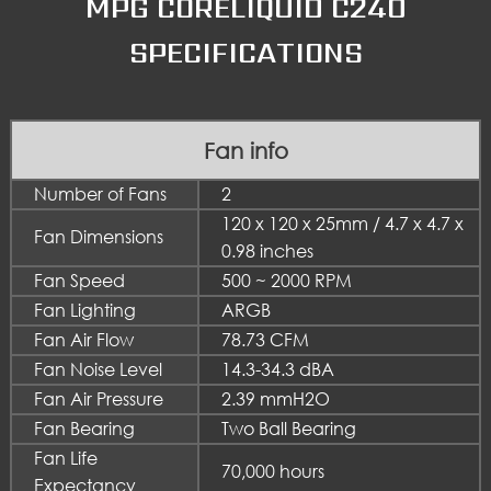
MPG CORELIQUID C240
SPECIFICATIONS
Fan info
Number of Fans
2
120 x 120 x 25mm / 4.7 x 4.7 x
Fan Dimensions
0.98 inches
Fan Speed
500 ~ 2000 RPM
Fan Lighting
ARGB
Fan Air Flow
78.73 CFM
Fan Noise Level
14.3-34.3 dBA
Fan Air Pressure
2.39 mmH2O
Fan Bearing
Two Ball Bearing
Fan Life
70,000 hours
Expectancy