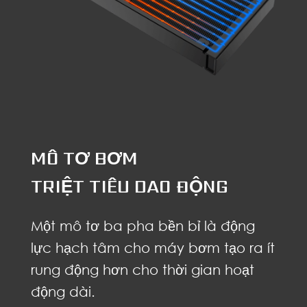
MÔ TƠ BƠM
TRIỆT TIÊU DAO ĐỘNG
Một mô tơ ba pha bền bỉ là động
lực hạch tâm cho máy bơm tạo ra ít
rung động hơn cho thời gian hoạt
động dài.