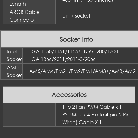
Length
ARGB Cable
pin + socket
Connector
Socket Info
Intel
LGA 1150/1151/1155/1156/1200/1700
Socket
LGA 1366/2011/2011-3/2066
AMD
AM5/AM4/FM2+/FM2/FM1/AM3+/AM3/AM2
Socket
Accessories
1 to 2 Fan PWM Cable x 1
PSU Molex 4-Pin to 4-pin(2 Pin
Wired) Cable X 1