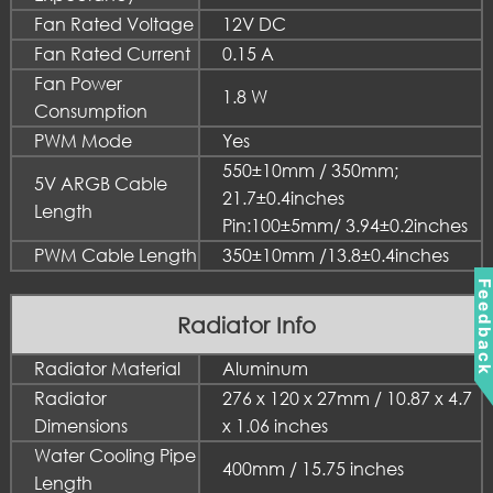
Fan Rated Voltage
12V DC
Fan Rated Current
0.15 A
Fan Power
1.8 W
Consumption
PWM Mode
Yes
550±10mm / 350mm;
5V ARGB Cable
21.7±0.4inches
Length
Pin:100±5mm/ 3.94±0.2inches
PWM Cable Length
350±10mm /13.8±0.4inches
Feedbac
Radiator Info
Radiator Material
Aluminum
Radiator
276 x 120 x 27mm / 10.87 x 4.7
Dimensions
x 1.06 inches
Water Cooling Pipe
400mm / 15.75 inches
Length