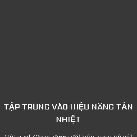
TẬP TRUNG VÀO HIỆU NĂNG TẢN
NHIỆT
Một quạt 60mm được đặt bên trong bộ vớt