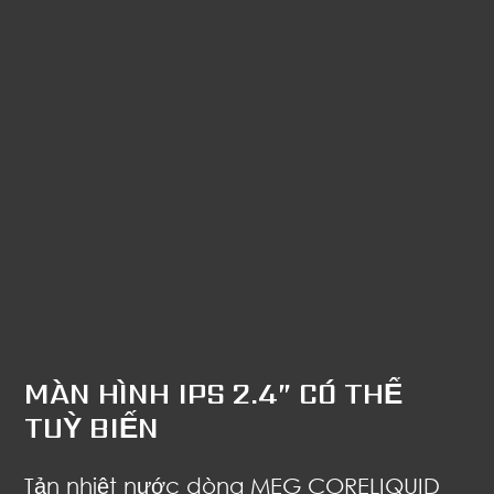
MÀN HÌNH IPS 2.4” CÓ THỂ
TUỲ BIẾN
Tản nhiệt nước dòng MEG CORELIQUID