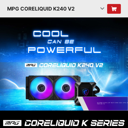
MPG CORELIQUID K240 V2
HƯỚNG DẪN LẮP ĐẶT CHO CÁC CPU I
THẾ HỆ 12