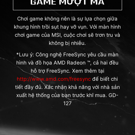
GAME MƯỢT MÀ
Chơi game không nên là sự lựa chọn giữa
khung hình trồi sụt hay vỡ vụn. Với màn hình
chơi game của MSI, cuộc chơi sẽ trơn tru và
không bị nhiễu.
*Lưu ý: Công nghệ FreeSync yêu cầu màn
hình và đồ họa AMD Radeon ™, cả hai đều
hỗ trợ FreeSync. Xem thêm tại
http://www.amd.com/freesync
để biết chi
tiết đầy đủ. Xác nhận khả năng với nhà sản
xuất hệ thống của bạn trước khi mua. GD-
127