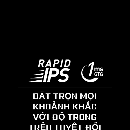
BẮT TRỌN MỌI
KHOẢNH KHẮC
VỚI ĐỘ TRONG
TRẺO TUYỆT ĐỐI