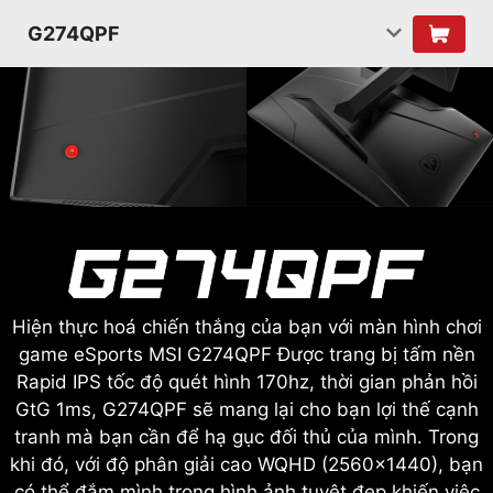
G274QPF
Hiện thực hoá chiến thắng của bạn với màn hình chơi
game eSports MSI G274QPF Được trang bị tấm nền
Rapid IPS tốc độ quét hình 170hz, thời gian phản hồi
GtG 1ms, G274QPF sẽ mang lại cho bạn lợi thế cạnh
tranh mà bạn cần để hạ gục đối thủ của mình. Trong
khi đó, với độ phân giải cao WQHD (2560x1440), bạn
có thể đắm mình trong hình ảnh tuyệt đẹp khiến việc