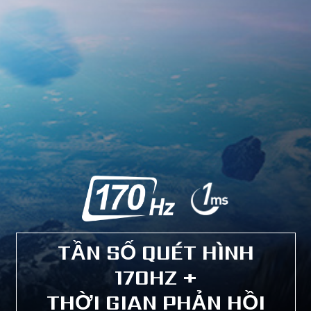
TẦN SỐ QUÉT HÌNH
170HZ +
THỜI GIAN PHẢN HỒI