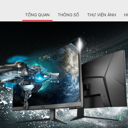
TỔNG QUAN
THÔNG SỐ
THƯ VIỆN ẢNH
H