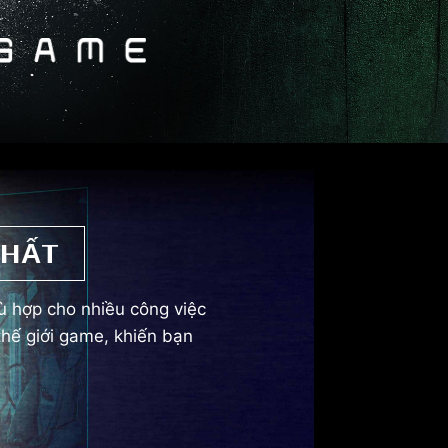
NHẤT
 hợp cho nhiều công việc
hế giới game, khiến bạn