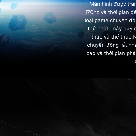
Màn hình được tran
170hz và thời gian đá
loại game chuyển đ
thứ nhất, máy bay c
thực và thể thao.N
chuyển động rất nha
cao và thời gian ph