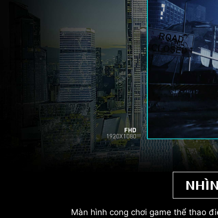
NHÌ
Màn hình cong chơi game thể thao đi