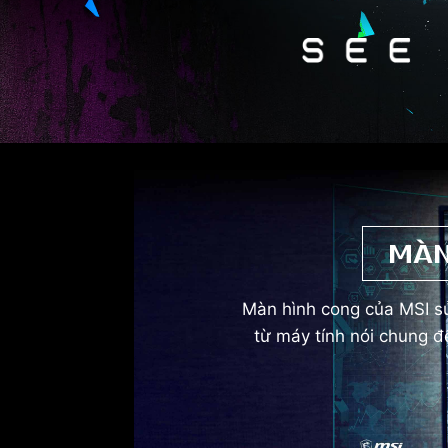
MÀN
Màn hình cong của MSI s
từ máy tính nói chung 