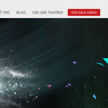
Ỗ TRỢ
BLOG
CÁC GIẢI THƯỞNG
NƠI MUA HÀNG