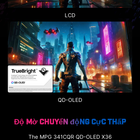
LCD
QD-OLED
Độ mờ chuyển động cực thấp
The
MPG 341CQR QD-OLED X36