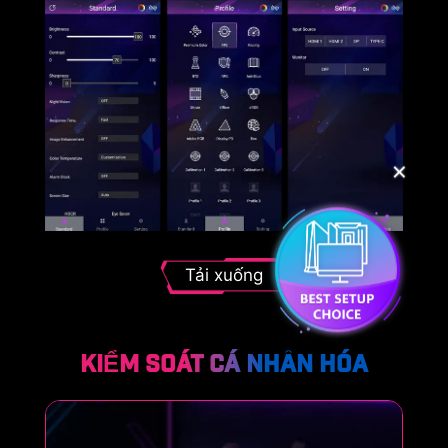
✕
Tải xuống
KIỂM SOÁT CÁ NHÂN HÓA