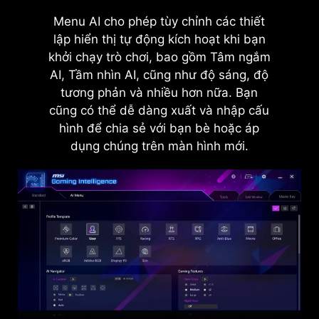
Công nghệ AI Vision mới không chỉ có thể làm nổi
Chấm ngắm tự động đổi màu, giúp bạn dễ dàng
Menu AI cho phép tùy chỉnh các thiết
bật các chi tiết trong vùng tối mà còn tăng cường
nhìn thấy bất cứ lúc nào. Nếu màu của chấm
lập hiển thị tự động kích hoạt khi bạn
độ sáng tổng thể và độ bão hòa màu sắc, mang
ngắm trùng với màu nền, việc ngắm bắn sẽ gặp
khởi chạy trò chơi, bao gồm Tâm ngắm
AI, Tầm nhìn AI, cũng như độ sáng, độ
lại sự tươi sáng cho ngày của bạn.
khó khăn.
tương phản và nhiều hơn nữa. Bạn
cũng có thể dễ dàng xuất và nhập cấu
hình để chia sẻ với bạn bè hoặc áp
dụng chúng trên màn hình mới.