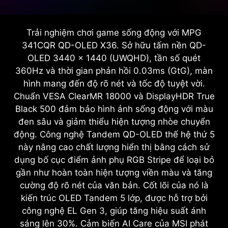
Trải nghiệm chơi game sống động với MPG
341CQR QD-OLED X36. Sở hữu tấm nền QD-
OLED 3440 x 1440 (UWQHD), tần số quét
360Hz và thời gian phản hồi 0.03ms (GtG), màn
hình mang đến độ rõ nét và tốc độ tuyệt vời.
Chuẩn VESA ClearMR 18000 và DisplayHDR True
Black 500 đảm bảo hình ảnh sống động với màu
đen sâu và giảm thiểu hiện tượng nhòe chuyển
động. Công nghệ Tandem QD-OLED thế hệ thứ 5
này nâng cao chất lượng hiển thị bằng cách sử
dụng bố cục điểm ảnh phụ RGB Stripe để loại bỏ
gần như hoàn toàn hiện tượng viền màu và tăng
cường độ rõ nét của văn bản. Cốt lõi của nó là
kiến ​​trúc OLED Tandem 5 lớp, được hỗ trợ bởi
công nghệ EL Gen 3, giúp tăng hiệu suất ánh
sáng lên 30%. Cảm biến AI Care của MSI phát