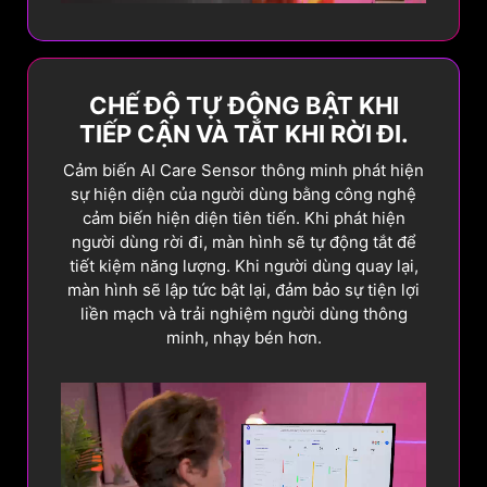
ngăn ngừa hiện tượng lưu
Làm mới bắt buộc
ảnh tĩnh.
Phát hiện màn hình
CHẾ ĐỘ TỰ ĐỘNG BẬT KHI
tĩnh
TIẾP CẬN VÀ TẮT KHI RỜI ĐI.
Khi hệ thống phát hiện có
hình ảnh tĩnh trên màn hình
Cảm biến AI Care Sensor thông minh phát hiện
trong một khoảng thời gian
Trước đây
Mới
nhất định, nó sẽ tự động
sự hiện diện của người dùng bằng công nghệ
giảm độ sáng.
cảm biến hiện diện tiên tiến. Khi phát hiện
người dùng rời đi, màn hình sẽ tự động tắt để
Tìm hiểu thêm
tiết kiệm năng lượng. Khi người dùng quay lại,
màn hình sẽ lập tức bật lại, đảm bảo sự tiện lợi
liền mạch và trải nghiệm người dùng thông
minh, nhạy bén hơn.