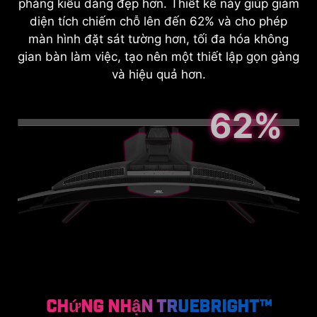
phẳng kiểu dáng đẹp hơn. Thiết kế này giúp giảm
40%
Màu đen sâu hơn
diện tích chiếm chỗ lên đến 62% và cho phép
màn hình đặt sát tường hơn, tối đa hóa không
XEM THÊM
gian bàn làm việc, tạo nên một thiết lập gọn gàng
và hiệu quả hơn.
62%
2.5x
Khả năng chống trầy
xước
Chứng nhận TrueBright™