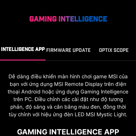
GAMING INTELLIGENCE
INTELLIGENCE APP
FIRMWARE UPDATE
OPTIX SCOPE
Dễ dàng điều khiển màn hình chơi game MSI của
Bộ phóng đại tích hợp cung cấp khả năng thu
Màn hình MPG 341CQR QD-OLED X36
bạn với ứng dụng MSI Remote Display trên điện
phóng nhiều cấp độ với các phím tắt để nhanh
có thể cập nhật firmware một cách đơn
thoại Android hoặc ứng dụng Gaming Intelligence
chóng chuyển đổi độ phóng đại. Màn hình có thể
giản và dễ dàng. Điều này cho phép
duy trì độ phóng đại bất kể loại vũ khí nào được
trên PC. Điều chỉnh các cài đặt như độ tương
người dùng tự cập nhật firmware bất
phản, độ sáng và cân bằng màu đen, đồng thời
cứ lúc nào khi MSI phát hành phiên bản
sử dụng.
tùy chỉnh với hiệu ứng đèn LED MSI Mystic Light.
mới nhất. Nhờ đó, màn hình luôn được
tối ưu hóa ở trạng thái tốt nhất.
GAMING INTELLIGENCE APP