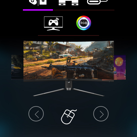
prev
next