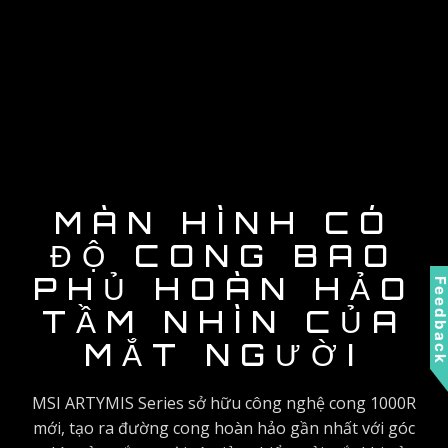
MÀN HÌNH CÓ
ĐỘ CONG BAO
PHỦ HOÀN HẢO
Feedbac
TẦM NHÌN CỦA
MẮT NGƯỜI
MSI ARTYMIS Series sở hữu công nghệ cong 1000R
mới, tạo ra đường cong hoàn hảo gần nhất với góc