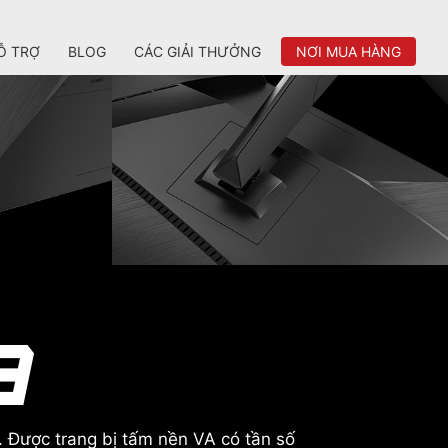
Ỗ TRỢ
BLOG
CÁC GIẢI THƯỞNG
NƠI MUA HÀNG
 Được trang bị tấm nền VA có tần số